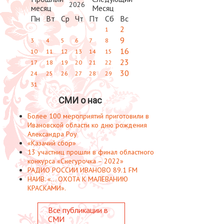
2026
Пн
Вт
Ср
Чт
Пт
Сб
Вс
2
1
9
3
4
5
6
7
8
16
10
11
12
13
14
15
23
17
18
19
20
21
22
30
24
25
26
27
28
29
31
СМИ о нас
Более 100 мероприятий приготовили в
Ивановской области ко дню рождения
Александра Роу
«Казачий сбор»
13 участниц прошли в финал областного
конкурса «Снегурочка – 2022»
РАДИО РОССИИ ИВАНОВО 89.1 FM
НАИВ. «... ОХОТА К МАЛЕВАНИЮ
КРАСКАМИ».
Все публикации в
СМИ