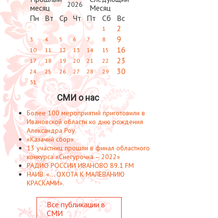
2026
Пн
Вт
Ср
Чт
Пт
Сб
Вс
2
1
9
3
4
5
6
7
8
16
10
11
12
13
14
15
23
17
18
19
20
21
22
30
24
25
26
27
28
29
31
СМИ о нас
Более 100 мероприятий приготовили в
Ивановской области ко дню рождения
Александра Роу
«Казачий сбор»
13 участниц прошли в финал областного
конкурса «Снегурочка – 2022»
РАДИО РОССИИ ИВАНОВО 89.1 FM
НАИВ. «... ОХОТА К МАЛЕВАНИЮ
КРАСКАМИ».
Все публикации в
СМИ