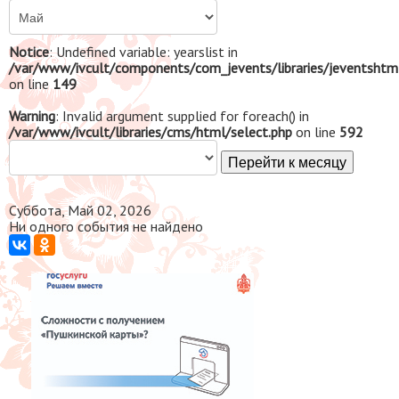
Notice
: Undefined variable: yearslist in
/var/www/ivcult/components/com_jevents/libraries/jeventshtm
on line
149
Warning
: Invalid argument supplied for foreach() in
/var/www/ivcult/libraries/cms/html/select.php
on line
592
Перейти к месяцу
Суббота, Май 02, 2026
Ни одного события не найдено