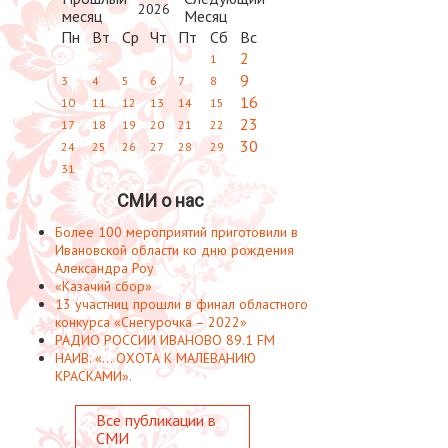
2026
Пн
Вт
Ср
Чт
Пт
Сб
Вс
2
1
9
3
4
5
6
7
8
16
10
11
12
13
14
15
23
17
18
19
20
21
22
30
24
25
26
27
28
29
31
СМИ о нас
Более 100 мероприятий приготовили в
Ивановской области ко дню рождения
Александра Роу
«Казачий сбор»
13 участниц прошли в финал областного
конкурса «Снегурочка – 2022»
РАДИО РОССИИ ИВАНОВО 89.1 FM
НАИВ. «... ОХОТА К МАЛЕВАНИЮ
КРАСКАМИ».
Все публикации в
СМИ