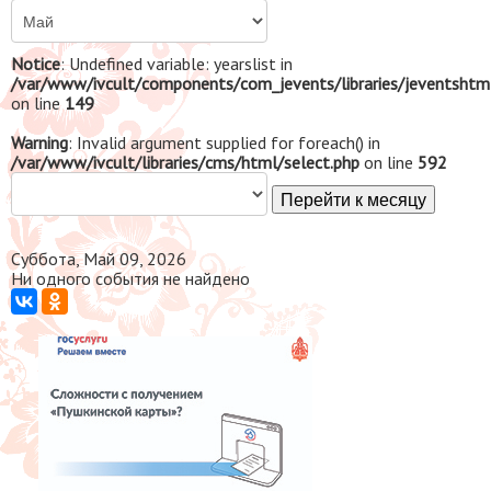
Notice
: Undefined variable: yearslist in
/var/www/ivcult/components/com_jevents/libraries/jeventshtm
on line
149
Warning
: Invalid argument supplied for foreach() in
/var/www/ivcult/libraries/cms/html/select.php
on line
592
Перейти к месяцу
Суббота, Май 09, 2026
Ни одного события не найдено