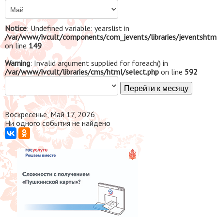
Notice
: Undefined variable: yearslist in
/var/www/ivcult/components/com_jevents/libraries/jeventshtm
on line
149
Warning
: Invalid argument supplied for foreach() in
/var/www/ivcult/libraries/cms/html/select.php
on line
592
Перейти к месяцу
Воскресенье, Май 17, 2026
Ни одного события не найдено