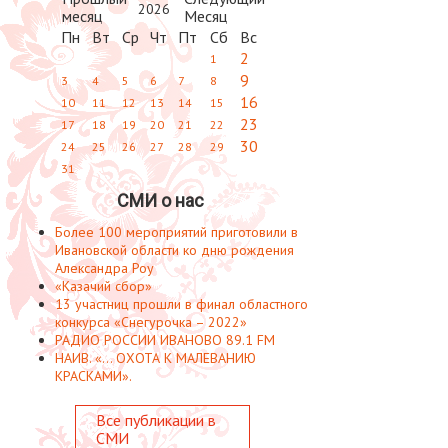
2026
Пн
Вт
Ср
Чт
Пт
Сб
Вс
2
1
9
3
4
5
6
7
8
16
10
11
12
13
14
15
23
17
18
19
20
21
22
30
24
25
26
27
28
29
31
СМИ о нас
Более 100 мероприятий приготовили в
Ивановской области ко дню рождения
Александра Роу
«Казачий сбор»
13 участниц прошли в финал областного
конкурса «Снегурочка – 2022»
РАДИО РОССИИ ИВАНОВО 89.1 FM
НАИВ. «... ОХОТА К МАЛЕВАНИЮ
КРАСКАМИ».
Все публикации в
СМИ