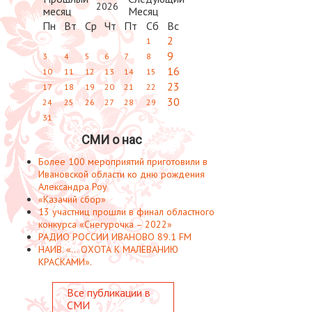
2026
Пн
Вт
Ср
Чт
Пт
Сб
Вс
2
1
9
3
4
5
6
7
8
16
10
11
12
13
14
15
23
17
18
19
20
21
22
30
24
25
26
27
28
29
31
СМИ о нас
Более 100 мероприятий приготовили в
Ивановской области ко дню рождения
Александра Роу
«Казачий сбор»
13 участниц прошли в финал областного
конкурса «Снегурочка – 2022»
РАДИО РОССИИ ИВАНОВО 89.1 FM
НАИВ. «... ОХОТА К МАЛЕВАНИЮ
КРАСКАМИ».
Все публикации в
СМИ