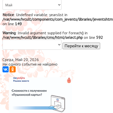
Notice
: Undefined variable: yearslist in
/var/www/ivcult/components/com_jevents/libraries/jeventshtm
on line
149
Warning
: Invalid argument supplied for foreach() in
/var/www/ivcult/libraries/cms/html/select.php
on line
592
Перейти к месяцу
Среда, Май 20, 2026
Ни одного события не найдено