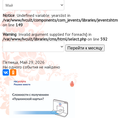
Notice
: Undefined variable: yearslist in
/var/www/ivcult/components/com_jevents/libraries/jeventshtm
on line
149
Warning
: Invalid argument supplied for foreach() in
/var/www/ivcult/libraries/cms/html/select.php
on line
592
Перейти к месяцу
Пятница, Май 29, 2026
Ни одного события не найдено