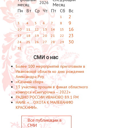
2026
Пн
Вт
Ср
Чт
Пт
Сб
Вс
2
1
9
3
4
5
6
7
8
16
10
11
12
13
14
15
23
17
18
19
20
21
22
30
24
25
26
27
28
29
31
СМИ о нас
Более 100 мероприятий приготовили в
Ивановской области ко дню рождения
Александра Роу
«Казачий сбор»
13 участниц прошли в финал областного
конкурса «Снегурочка – 2022»
РАДИО РОССИИ ИВАНОВО 89.1 FM
НАИВ. «... ОХОТА К МАЛЕВАНИЮ
КРАСКАМИ».
Все публикации в
СМИ