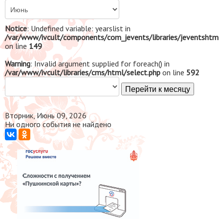
Notice
: Undefined variable: yearslist in
/var/www/ivcult/components/com_jevents/libraries/jeventshtm
on line
149
Warning
: Invalid argument supplied for foreach() in
/var/www/ivcult/libraries/cms/html/select.php
on line
592
Перейти к месяцу
Вторник, Июнь 09, 2026
Ни одного события не найдено