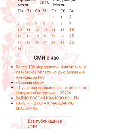
2026
Пн
Вт
Ср
Чт
Пт
Сб
Вс
2
1
3
4
5
6
7
8
9
16
10
11
12
13
14
15
23
17
18
19
20
21
22
30
24
25
26
27
28
29
31
СМИ о нас
Более 100 мероприятий приготовили в
Ивановской области ко дню рождения
Александра Роу
«Казачий сбор»
13 участниц прошли в финал областного
конкурса «Снегурочка – 2022»
РАДИО РОССИИ ИВАНОВО 89.1 FM
НАИВ. «... ОХОТА К МАЛЕВАНИЮ
КРАСКАМИ».
Все публикации в
СМИ