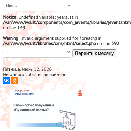
Notice
: Undefined variable: yearslist in
/var/www/ivcult/components/com_jevents/libraries/jeventshtm
on line
149
Warning
: Invalid argument supplied for foreach() in
/var/www/ivcult/libraries/cms/html/select.php
on line
592
Перейти к месяцу
Пятница, Июнь 12, 2026
Ни одного события не найдено