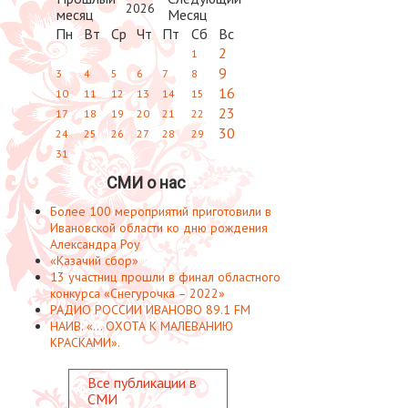
2026
Пн
Вт
Ср
Чт
Пт
Сб
Вс
2
1
9
3
4
5
6
7
8
16
10
11
12
13
14
15
23
17
18
19
20
21
22
30
24
25
26
27
28
29
31
СМИ о нас
Более 100 мероприятий приготовили в
Ивановской области ко дню рождения
Александра Роу
«Казачий сбор»
13 участниц прошли в финал областного
конкурса «Снегурочка – 2022»
РАДИО РОССИИ ИВАНОВО 89.1 FM
НАИВ. «... ОХОТА К МАЛЕВАНИЮ
КРАСКАМИ».
Все публикации в
СМИ