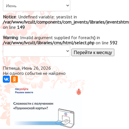
Notice
: Undefined variable: yearslist in
/var/www/ivcult/components/com_jevents/libraries/jeventshtm
on line
149
Warning
: Invalid argument supplied for foreach() in
/var/www/ivcult/libraries/cms/html/select.php
on line
592
Перейти к месяцу
Пятница, Июнь 26, 2026
Ни одного события не найдено