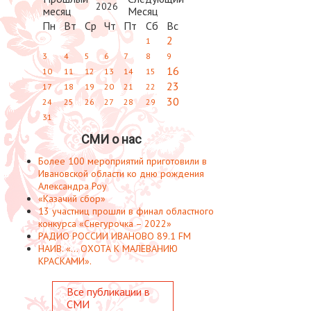
2026
Пн
Вт
Ср
Чт
Пт
Сб
Вс
2
1
3
4
5
6
7
8
9
16
10
11
12
13
14
15
23
17
18
19
20
21
22
30
24
25
26
27
28
29
31
СМИ о нас
Более 100 мероприятий приготовили в
Ивановской области ко дню рождения
Александра Роу
«Казачий сбор»
13 участниц прошли в финал областного
конкурса «Снегурочка – 2022»
РАДИО РОССИИ ИВАНОВО 89.1 FM
НАИВ. «... ОХОТА К МАЛЕВАНИЮ
КРАСКАМИ».
Все публикации в
СМИ