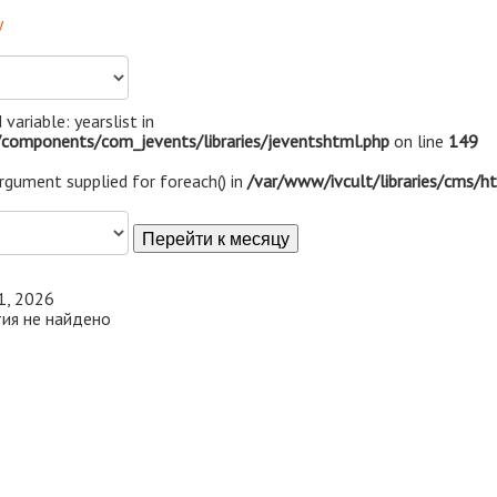
у
 variable: yearslist in
components/com_jevents/libraries/jeventshtml.php
on line
149
argument supplied for foreach() in
/var/www/ivcult/libraries/cms/h
Перейти к месяцу
1, 2026
ия не найдено