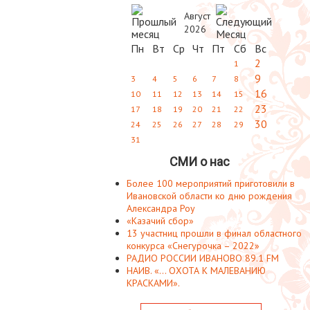
Август
2026
Пн
Вт
Ср
Чт
Пт
Сб
Вс
2
1
9
3
4
5
6
7
8
16
10
11
12
13
14
15
23
17
18
19
20
21
22
30
24
25
26
27
28
29
31
СМИ о нас
Более 100 мероприятий приготовили в
Ивановской области ко дню рождения
Александра Роу
«Казачий сбор»
13 участниц прошли в финал областного
конкурса «Снегурочка – 2022»
РАДИО РОССИИ ИВАНОВО 89.1 FM
НАИВ. «... ОХОТА К МАЛЕВАНИЮ
КРАСКАМИ».