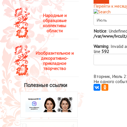
Сегодня
Перейти к месяц
Народные и
образцовые
коллективы
области
Notice
: Undefined
/var/www/ivcult/
Warning
: Invalid 
line
592
Изобразительное и
декоративно-
прикладное
творчество
Вторник, Июль 2
Ни одного событ
Полезные ссылки