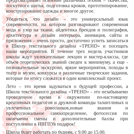
предусматривает освоение различных техник – ткачества,
лоскутного шитья, подготовка кроков, прототипирование,
конструирование одежды и многое другое.
Убедиться, что дизайн – это универсальный язык
современности, на котором разговаривают современная
мода и узор на ткани, айдентика брендов и полиграфия,
архитектура и дизайн интерьера, анимация, сайты и
приложения – очень просто, достаточно успеть записаться
в Школу текстильного дизайна «ТРЕНD» и посещать
наши мероприятия. В течение трех недель участников
школы ждут увлекательные лекции и мастер-классы, где
объем теоретических знаний сведен к минимуму, а еще -
познавательные экскурсии, яркие мероприятия, походы в
театр и музеи, конкурсы и различные творческие задания,
которые по итогу сложатся в один комплексный проект.
Лето – это время задуматься о будущей профессии, а
Школа текстильного дизайна «ТРЕНD» - это незабываемо
проведенное время в окружении по-настоящему
креативных педагогов и дружной команды талантливых и
увлеченных ровесников,новые знания и
профессиональное самоопределение, фотосессия по
окончании смены и дополнительные баллы при
поступлении в ИВГПУв подарок!
Школа будет работать по будням, с 9.00 до 15.00.