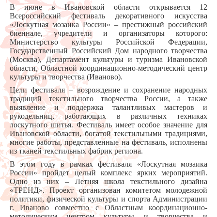
В июне в Ивановской области открывается 12
Всероссийский фестиваль декоративного искусства
«Лоскутная мозаика России» – престижный российский
биеннале, учредители и организаторы которого:
Министерство культуры Российской Федерации,
Государственный Российский Дом народного творчества
(Москва), Департамент культуры и туризма Ивановской
области, Областной координационно-методический центр
культуры и творчества (Иваново).
Цели фестиваля – возрождение и сохранение народных
традиций текстильного творчества России, а также
выявление и поддержка талантливых мастеров и
рукодельниц, работающих в различных техниках
лоскутного шитья. Фестиваль имеет особое значение для
Ивановской области, богатой текстильными традициями,
многие работы, представленные на фестиваль, исполнены
из тканей текстильных фабрик региона.
В этом году в рамках фестиваля «Лоскутная мозаика
России» пройдет целый комплекс ярких мероприятий.
Одно из них – Летняя школа текстильного дизайна
«ТРЕНД». Проект организован комитетом молодежной
политики, физической культуры и спорта Администрации
г. Иваново совместно с Областным координационно-
методическим центром культуры и творчества и