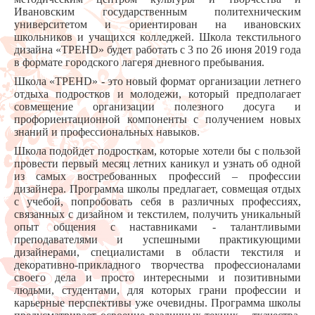
Ивановским государственным политехническим
университетом и ориентирован на ивановских
школьников и учащихся колледжей. Школа текстильного
дизайна «ТРЕНD» будет работать с 3 по 26 июня 2019 года
в формате городского лагеря дневного пребывания.
Школа «ТРЕНD» - это новый формат организации летнего
отдыха подростков и молодежи, который предполагает
совмещение организации полезного досуга и
профориентационной компоненты с получением новых
знаний и профессиональных навыков.
Школа подойдет подросткам, которые хотели бы с пользой
провести первый месяц летних каникул и узнать об одной
из самых востребованных профессий – профессии
дизайнера. Программа школы предлагает, совмещая отдых
с учебой, попробовать себя в различных профессиях,
связанных с дизайном и текстилем, получить уникальный
опыт общения с наставниками - талантливыми
преподавателями и успешными практикующими
дизайнерами, специалистами в области текстиля и
декоративно-прикладного творчества профессионалами
своего дела и просто интересными и позитивными
людьми, студентами, для которых грани профессии и
карьерные перспективы уже очевидны. Программа школы