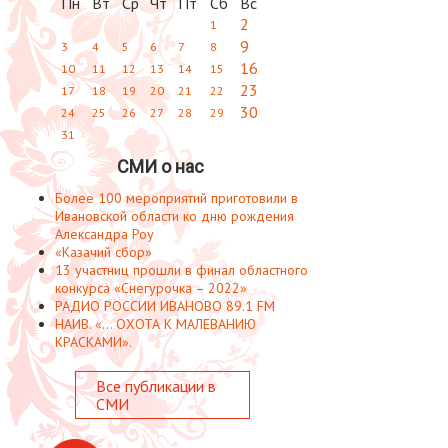
Пн
Вт
Ср
Чт
Пт
Сб
Вс
2
1
9
3
4
5
6
7
8
16
10
11
12
13
14
15
23
17
18
19
20
21
22
30
24
25
26
27
28
29
31
СМИ о нас
Более 100 мероприятий приготовили в
Ивановской области ко дню рождения
Александра Роу
«Казачий сбор»
13 участниц прошли в финал областного
конкурса «Снегурочка – 2022»
РАДИО РОССИИ ИВАНОВО 89.1 FM
НАИВ. «... ОХОТА К МАЛЕВАНИЮ
КРАСКАМИ».
Все публикации в
СМИ