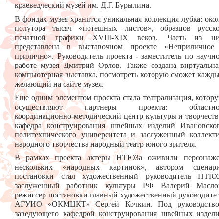
краеведческий музей им. Д.Г. Бурылина.
В фондах музея хранится уникальная коллекция лубка: око
полутора тысяч «потешных листов», образцов русск
печатной графики XVIII-XIX веков. Часть из н
представлена в выставочном проекте «Неприличное
прилично». Руководитель проекта - заместитель по научн
работе музея Дмитрий Орлов. Также создана виртуальна
компьютерная выставка, посмотреть которую сможет кажд
желающий на сайте музея.
Еще одним элементом проекта стала театрализация, котор
осуществляют партнеры проекта: областно
координационно-методический центр культуры и творчеств
кафедра конструирования швейных изделий Ивановско
политехнического университета и заслуженный коллект
народного творчества народный театр юного зрителя.
В рамках проекта актеры НТЮЗа оживили персонаж
нескольких «народных картинок», автором сценар
постановки стал художественный руководитель НТЮ
заслуженный работник культуры РФ Валерий Масло
режиссер постановки главный художественный руководите
АГУИО «ОКМЦКТ» Сергей Кочкин. Под руководств
заведующего кафедрой конструирования швейных издел