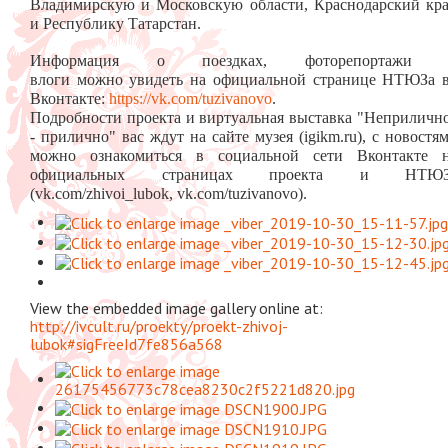
Владимирскую и Московскую области, Краснодарский кр
и Республику Татарстан.
Информация о поездках, фоторепортажи 
влоги можно увидеть на официальной странице НТЮЗа 
Вконтакте:
https://vk.com/tuzivanovo
.
Подробности проекта и виртуальная выставка "Неприличн
- прилично" вас ждут на сайте музея (igikm.ru), с новостя
можно ознакомиться в социальной сети Вконтакте 
официальных страницах проекта и НТЮЗ
(vk.com/zhivoi_lubok, vk.com/tuzivanovo).
View the embedded image gallery online at:
http://ivcult.ru/proekty/proekt-zhivoj-
lubok#sigFreeId7fe856a568