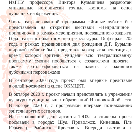
ИвГПУ профессора Виктора Кузьмичева разработа
уникальные исторически точные костюмы на осно
лубочных изображений.
Часть театрализованной программы «Живые лубки» бы
представлена на открытии выставки «Неприличное
прилично» и в рамках мероприятия, посвященного закрыт
Года театра в областном центре культуры. 16 февраля 20
года в рамках празднования дня рождения Д.Г. Бурыли
широкой публике была представлена открытая репетиция, 
время которой зрители увидели всю театрализованн
программу, смогли пообщаться с создателями проекта,
также сфотографироваться на память с оживши
лубочными персонажами.
В сентябре 2020 года проект был впервые представл
в онлайн-режиме на сцене ОКМЦКТ.
В октябре 2020 г. проект начали представлять в учреждени
культуры муниципальных образований Ивановской области
В ноябре 2020 г. с программой впервые познакомили
зрители других регионов.
На сегодняшний день артисты ТЮЗа и спикеры проек
побывали в городах Шуя, Приволжск, Кинешма, Пле
Юрьевец, Рыбинск, Ярославль. Впереди гастроли 