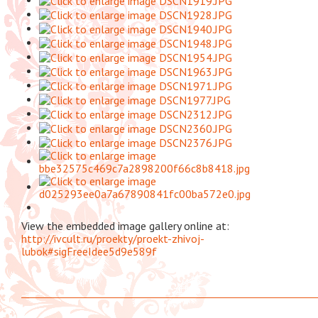
View the embedded image gallery online at:
http://ivcult.ru/proekty/proekt-zhivoj-
lubok#sigFreeIdee5d9e589f