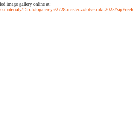
d image gallery online at:
/foto-materialy/155-fotogalereya/2728-master-zolotye-ruki-2023#sigFre