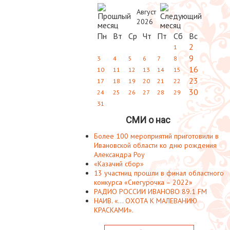
Август
2026
Пн
Вт
Ср
Чт
Пт
Сб
Вс
2
1
9
3
4
5
6
7
8
16
10
11
12
13
14
15
23
17
18
19
20
21
22
30
24
25
26
27
28
29
31
СМИ о нас
Более 100 мероприятий приготовили в
Ивановской области ко дню рождения
Александра Роу
«Казачий сбор»
13 участниц прошли в финал областного
конкурса «Снегурочка – 2022»
РАДИО РОССИИ ИВАНОВО 89.1 FM
НАИВ. «... ОХОТА К МАЛЕВАНИЮ
КРАСКАМИ».