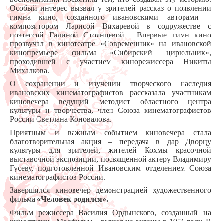
Особый интерес вызвал у зрителей рассказ о появлении
гимна кино, созданного ивановскими авторами –
композитором Ларисой Вихаревой в содружестве с
поэтессой Галиной Стоянцевой. Впервые гимн кино
прозвучал в кинотеатре «Современник» на ивановской
кинопремьере фильма «Сибирский цирюльник»,
проходившей с участием кинорежиссера Никиты
Михалкова.
О сохранении и изучении творческого наследия
ивановских кинематографистов рассказала участникам
киновечера ведущий методист областного центра
культуры и творчества, член Союза кинематографистов
России Светлана Коновалова.
Приятным и важным событием киновечера стала
благотворительная акция – передача в дар Дворцу
культуры для зрителей, жителей Кохмы красочной
выставочной экспозиции, посвященной актеру Владимиру
Гусеву, подготовленной Ивановским отделением Союза
кинематографистов России.
Завершился киновечер демонстрацией художественного
фильма
«Человек родился».
Фильм режиссера Василия Ордынского, созданный на