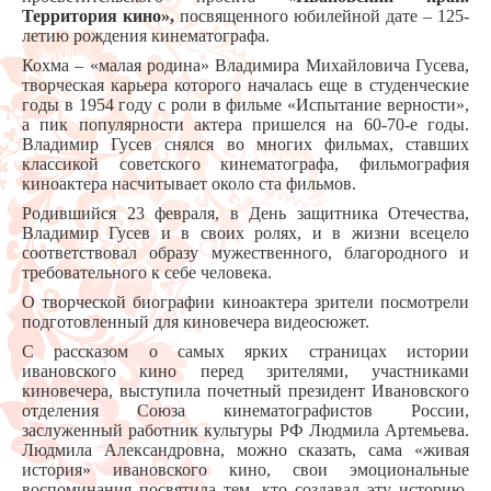
Территория кино»,
посвященного юбилейной дате – 125-
летию рождения кинематографа.
Кохма – «малая родина» Владимира Михайловича Гусева,
творческая карьера которого началась еще в студенческие
годы в 1954 году с роли в фильме «Испытание верности»,
а пик популярности актера пришелся на 60-70-е годы.
Владимир Гусев снялся во многих фильмах, ставших
классикой советского кинематографа, фильмография
киноактера насчитывает около ста фильмов.
Родившийся 23 февраля, в День защитника Отечества,
Владимир Гусев и в своих ролях, и в жизни всецело
соответствовал образу мужественного, благородного и
требовательного к себе человека.
О творческой биографии киноактера зрители посмотрели
подготовленный для киновечера видеосюжет.
С рассказом о самых ярких страницах истории
ивановского кино перед зрителями, участниками
киновечера, выступила почетный президент Ивановского
отделения Союза кинематографистов России,
заслуженный работник культуры РФ Людмила Артемьева.
Людмила Александровна, можно сказать, сама «живая
история» ивановского кино, свои эмоциональные
воспоминания посвятила тем, кто создавал эту историю.