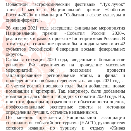
Областной гастрономический фестиваль "Лук-лучок"
занял 1 место в Национальной премии «События
России-2020» в номинации "События в сфере культуры в
онлайн-формате".
26 января 2021 года завершены финальные мероприятия
Национальной премии «События России 2020»,
реализуемых в рамках проекта «Гостеприимная Россия».
В
этом году на соискание премии были поданы заявки из 42
субъектов Российской Федерации восьми федеральных
округов.
Сложная ситуация 2020 года, введенные в большинстве
регионов РФ ограничения на проведение массовых
мероприятий, не позволили провести
запланированные региональные этапы, а финал и
подведение итогов были перенесены на январь 2021 года.
С учетом реалий прошлого года, были добавлены новые
номинации и критерии. Так, например, были добавлены
номинации для online и гибридных событий 2020 года. Но,
при этом, факторы прозрачности и объективности оценок,
профессиональные экспертные советы и методика
определения лучших, остались неизменными.
По мнению президента Национальной ассоциации
специалистов событийного туризма (НАСТ), руководителя
сетевого издания по туризму и отдыху «Живая