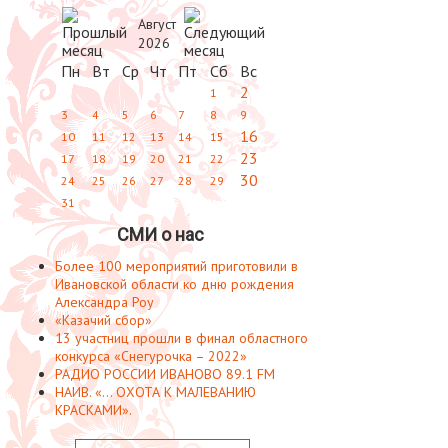
Август
2026
Пн
Вт
Ср
Чт
Пт
Сб
Вс
2
1
3
4
5
6
7
8
9
16
10
11
12
13
14
15
23
17
18
19
20
21
22
30
24
25
26
27
28
29
31
СМИ о нас
Более 100 мероприятий приготовили в
Ивановской области ко дню рождения
Александра Роу
«Казачий сбор»
13 участниц прошли в финал областного
конкурса «Снегурочка – 2022»
РАДИО РОССИИ ИВАНОВО 89.1 FM
НАИВ. «... ОХОТА К МАЛЕВАНИЮ
КРАСКАМИ».