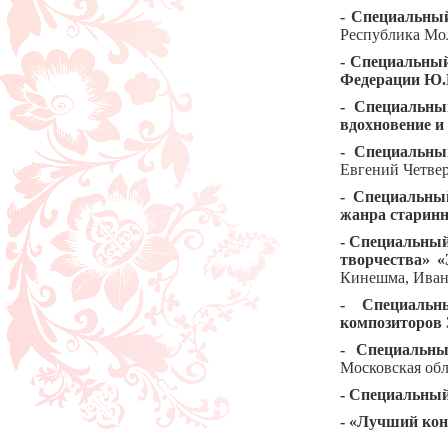
- Специальный
Республика Мо
- Специальный
Федерации Ю.
- Специальны
вдохновение и
- Специальны
Евгений Четвери
-
Специальный
жанра старинн
- Специальный
творчества» 
Кинешма, Ивано
-
Специальн
композиторов
- Специальн
Московская обл
- Специальный
- «Лучший ко