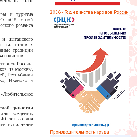
«Романса голос
2026 - Год единства народов России
уры и туризма
ИО «Областной
сского романса
о и цыганского
ть талантливых
одные традиции
а солистов.
егионов России.
иков из Москвы,
ей, Республики
ово, Иваново и
«Любительское
ской династии
дня рождения,
40 лет со дня
шее исполнение
Производительность труда