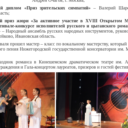
 Очагов, г. Москва;
ый диплом
«Приз зрительских симпатий»
– Валерий Шаро
асть;
й приз жюри «За активное участие в
XVIII
Открытом М
ивале-конкурсе исполнителей русского и цыганского ром
»
– Народный ансамбль русских народных инструментов, руково
ейково, Ивановская область.
валя прошел мастер – класс по вокальному мастерству, который
ого пения Нижегородской государственной консерватории им. М
аздник романса в Кинешемском драматическом театре им. А
раждения и Гала-концертом лауреатов, призеров и гостей фестив