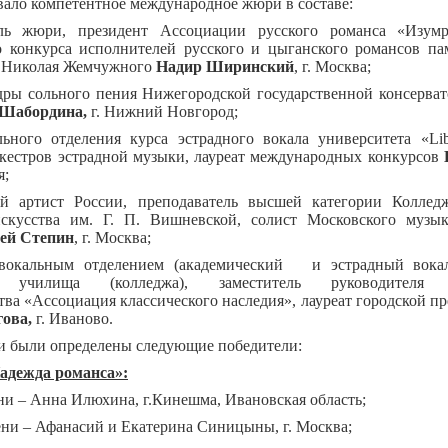
ало компетентное международное жюри в составе:
ль жюри, президент Ассоциации русского романса «Изумру
о конкурса исполнителей русского и цыганского романсов па
и Николая Жемчужного
Надир Ширинский
, г. Москва;
дры сольного пения Нижегородской государственной консерват
Шабордина,
г. Нижний Новгород;
льного отделения курса эстрадного вокала университета «Libe
ркестров эстрадной музыки, лауреат международных конкурсов
я;
 артист России, преподаватель высшей категории Коллед
искусства им. Г. П. Вишневской, солист Московского музык
ей Степин
, г. Москва;
 вокальным отделением (академический и эстрадный вокал
о училища (колледжа), заместитель руководителя р
тва «Ассоциация классического наследия», лауреат городской 
гова,
г. Иваново.
 были определены следующие победители:
адежда романса»:
ени – Анна Илюхина, г.Кинешма, Ивановская область;
пени – Афанасий и Екатерина Синицыны, г. Москва;