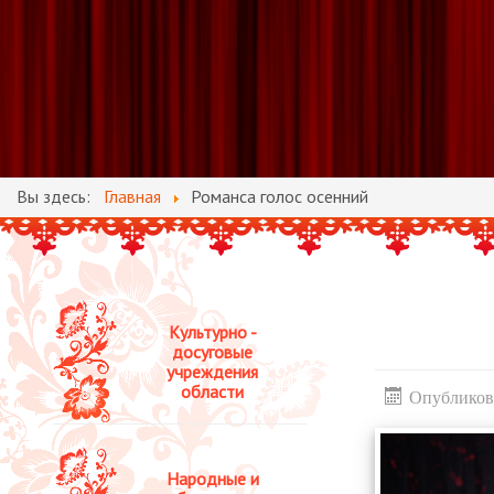
Вы здесь:
Главная
Романса голос осенний
Культурно -
досуговые
учреждения
области
Опубликова
Народные и