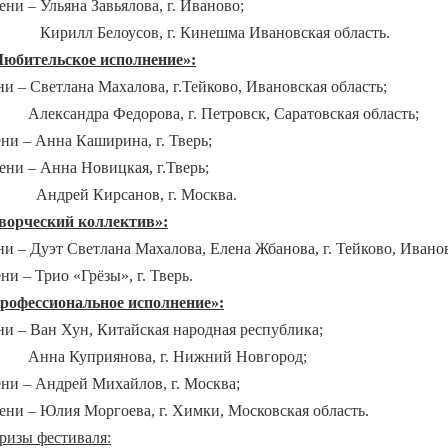
пени – Ульяна Завьялова, г. Иваново;
оусов, г. Кинешма Ивановская область.
юбительское исполнение»:
ни – Светлана Махалова, г.Тейково, Ивановская область;
Федорова, г. Петровск, Саратовская область;
ени – Анна Каширина, г. Тверь;
пени – Анна Новицкая, г.Тверь;
 Кирсанов, г. Москва.
ворческий коллектив»:
ени – Дуэт Светлана Махалова, Елена Жбанова, г. Тейково, Иванов
ени – Трио «Грёзы», г. Тверь.
офессиональное исполнение»:
ени – Ван Хун, Китайская народная республика;
иянова, г. Нижний Новгород;
пени – Андрей Михайлов, г. Москва;
степени – Юлия Моргоева, г. Химки, Московская область
ризы фестиваля: