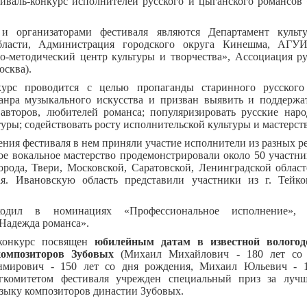
иваль-конкурс исполнителей русского и цыганского романсов 
 и организаторами фестиваля являются Департамент культ
бласти, Администрация городского округа Кинешма, АГУ
о-методический центр культуры и творчества», Ассоциация ру
осква).
курс проводится с целью пропаганды старинного русског
анра музыкального искусства и призван выявить и поддержа
 авторов, любителей романса; популяризировать русские нар
туры; содействовать росту исполнительской культуры и мастерств
ения фестиваля в нем приняли участие исполнители из разных р
ое вокальное мастерство продемонстрировали около 50 участн
рода, Твери, Московской, Саратовской, Ленинградской област
я. Ивановскую область представили участники из г. Тейк
одил в номинациях «Профессиональное исполнение», 
Надежда романса».
конкурс посвящен
юбилейным датам в известной вологод
композиторов Зубовых
(Михаил Михайлович - 180 лет со 
имирович - 150 лет со дня рождения, Михаил Юльевич - 1
гкомитетом фестиваля учрежден специальный приз за луч
зыку композиторов династии Зубовых.