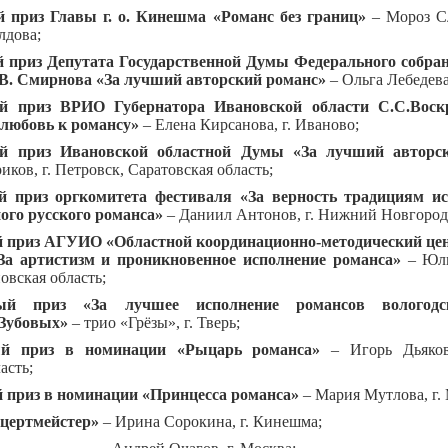
 приз Главы г. о. Кинешма «Романс без границ»
– Мороз Сл
лдова;
 приз Депутата Государственной Думы Федерального собра
В. Смирнова «За лучший авторский романс»
– Ольга Лебедева
й приз ВРИО Губернатора Ивановской области С.С.Воскр
 любовь к романсу»
– Елена Кирсанова, г. Иваново;
й приз Ивановской областной Думы «За лучший автор
ков, г. Петровск, Саратовская область;
 приз оргкомитета фестиваля «За верность традициям ис
ого русского романса»
– Даниил Антонов, г. Нижний Новгород
 приз АГУИО «Областной координационно-методический це
«За артистизм и проникновенное исполнение романса»
– Юли
вская область;
ый приз «За лучшее исполнение романсов вологодс
 Зубовых»
– трио «Грёзы», г. Тверь;
ый приз в номинации «Рыцарь романса»
– Игорь Дьяков
асть;
 приз в номинации «Принцесса романса»
– Мария Мутлова, г.
нцертмейстер»
– Ирина Сорокина, г. Кинешма;