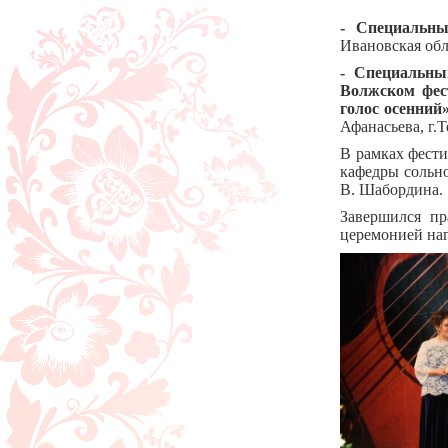
Андрей
- Специальн
Ивановская обл
- Специальны
Волжском фест
голос осенний
Афанасьева, г.Т
В рамках фести
кафедры сольн
В. Шабордина.
Завершился пр
церемонией наг