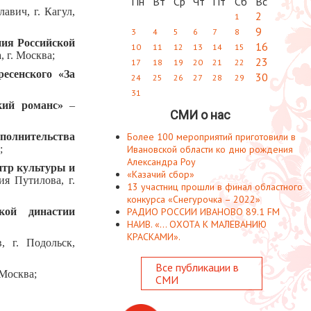
Пн
Вт
Ср
Чт
Пт
Сб
Вс
авич, г. Кагул,
2
1
9
3
4
5
6
7
8
ния Российской
16
10
11
12
13
14
15
, г. Москва;
23
17
18
19
20
21
22
есенского «За
30
24
25
26
27
28
29
31
ский романс»
–
СМИ о нас
полнительства
Более 100 мероприятий приготовили в
;
Ивановской области ко дню рождения
Александра Роу
нтр культуры и
«Казачий сбор»
я Путилова, г.
13 участниц прошли в финал областного
конкурса «Снегурочка – 2022»
кой династии
РАДИО РОССИИ ИВАНОВО 89.1 FM
НАИВ. «... ОХОТА К МАЛЕВАНИЮ
КРАСКАМИ».
, г. Подольск,
Все публикации в
 Москва;
СМИ