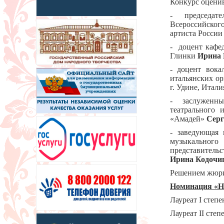
Конкурс оценив
- председате
Всероссийског
артиста Росси
- доцент кафе
Глинки
Ирина 
- доцент вока
итальянских о
г. Удине, Итали
- заслуженный
театрального 
«Амадей»
Серг
- заведующая
музыкальног
представительс
Ирина Кодочи
Решением жюри
Номинация «Н
Лауреат I степ
Лауреат II сте