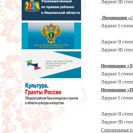
Лауреат III сте
Кирилл Бел
Номинация «Л
Лауреат I степе
Александра 
Лауреат II степ
Лауреат III сте
Андрей
Номинация «Т
Лауреат I степ
Лауреат II степ
Номинация «Пр
Лауреат I степ
Анна Купр
Лауреат II сте
Лауреат III 
Специальные п