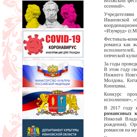
Волжский фест
осенний».
Учредителями
Ивановской о
координационн
«Изумруд» (г.М
Фестиваль-кон
романса как ж
исполнителей,
певческой куль
За годы провед
В этом году св
Нижнего Новго
Молдова, Кита
Кинешмы.
Конкурс прох
исполнение», «
В 2017 году 
романсовых
Николай Влад
рождения). Ор
романсов на му