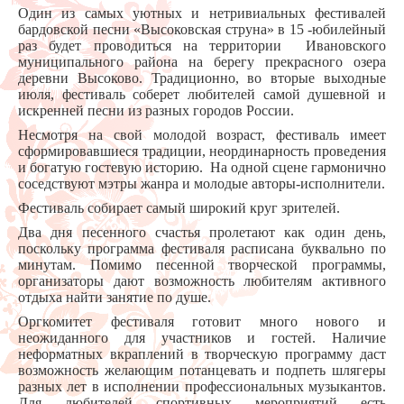
Один из самых уютных и нетривиальных фестивалей
бардовской песни «Высоковская струна» в 15 -юбилейный
раз будет проводиться на территории Ивановского
муниципального района на берегу прекрасного озера
деревни Высоково. Традиционно, во вторые выходные
июля, фестиваль соберет любителей самой душевной и
искренней песни из разных городов России.
Несмотря на свой молодой возраст, фестиваль имеет
сформировавшиеся традиции, неординарность проведения
и богатую гостевую историю. На одной сцене гармонично
соседствуют мэтры жанра и молодые авторы-исполнители.
Фестиваль собирает самый широкий круг зрителей.
Два дня песенного счастья пролетают как один день,
поскольку программа фестиваля расписана буквально по
минутам. Помимо песенной творческой программы,
организаторы дают возможность любителям активного
отдыха найти занятие по душе.
Оргкомитет фестиваля готовит много нового и
неожиданного для участников и гостей. Наличие
неформатных вкраплений в творческую программу даст
возможность желающим потанцевать и подпеть шлягеры
разных лет в исполнении профессиональных музыкантов.
Для любителей спортивных мероприятий есть