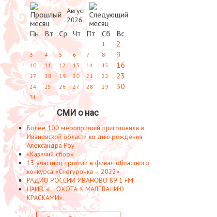
Август
2026
Пн
Вт
Ср
Чт
Пт
Сб
Вс
2
1
9
3
4
5
6
7
8
16
10
11
12
13
14
15
23
17
18
19
20
21
22
30
24
25
26
27
28
29
31
СМИ о нас
Более 100 мероприятий приготовили в
Ивановской области ко дню рождения
Александра Роу
«Казачий сбор»
13 участниц прошли в финал областного
конкурса «Снегурочка – 2022»
РАДИО РОССИИ ИВАНОВО 89.1 FM
НАИВ. «... ОХОТА К МАЛЕВАНИЮ
КРАСКАМИ».