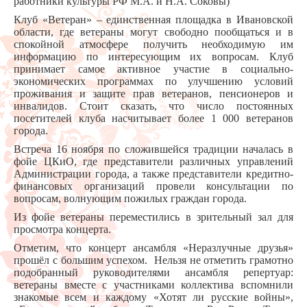
работники культуры РФ М.А. и Н.А. Соковы)
Клуб «Ветеран» – единственная площадка в Ивановской
области, где ветераны могут свободно пообщаться и в
спокойной атмосфере получить необходимую им
информацию по интересующим их вопросам. Клуб
принимает самое активное участие в социально-
экономических программах по улучшению условий
проживания и защите прав ветеранов, пенсионеров и
инвалидов. Стоит сказать, что число постоянных
посетителей клуба насчитывает более 1 000 ветеранов
города.
Встреча 16 ноября по сложившейся традиции началась в
фойе ЦКиО, где представители различных управлений
Администрации города, а также представители кредитно-
финансовых организаций провели консультации по
вопросам, волнующим пожилых граждан города.
Из фойе ветераны переместились в зрительный зал для
просмотра концерта.
Отметим, что концерт ансамбля «Неразлучные друзья»
прошёл с большим успехом. Нельзя не отметить грамотно
подобранный руководителями ансамбля репертуар:
ветераны вместе с участниками коллектива вспомнили
знакомые всем и каждому «Хотят ли русские войны»,