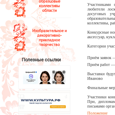
образцовые
Участниками 
коллективы
любители лоск
области
досуговых уч
образовательн
коллективы, ра
Изобразительное и
Конкурсные ном
декоративно-
аксессуар, кукл
прикладное
творчество
Категории учас
Приём заявок —
Полезные ссылки
Приём работ — д
Выставки будут
Иваново
Финальные меро
Участники кон
При, дипломам
письмами орга
Положение