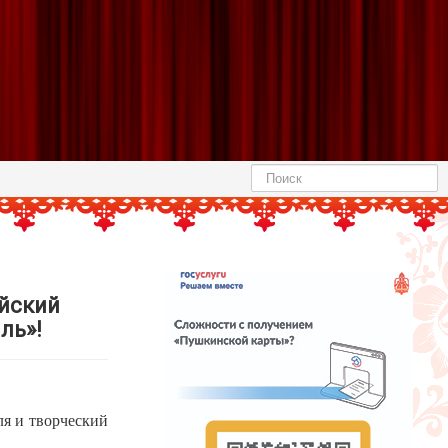
Найти
ийский
ль»!
ля и творческий