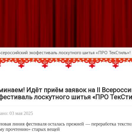
Всероссийский экофестиваль лоскутного шитья «ПРО ТекСтиль»!
инаем! Идёт приём заявок на II Всеросс
фестиваль лоскутного шитья «ПРО ТекСти
но: 03 мая 2025
овая линия фестиваля осталась прежней — переработка тексти
ому прочтению» старых вещей