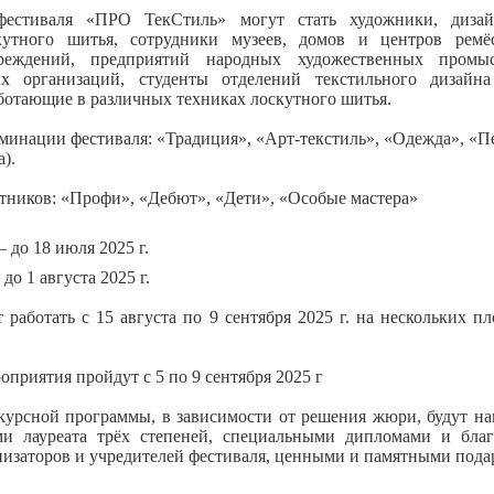
фестиваля «ПРО ТекСтиль» могут стать художники, дизайн
утного шитья, сотрудники музеев, домов и центров ремёс
реждений, предприятий народных художественных промыс
ых организаций, студенты отделений текстильного дизайн
ботающие в различных техниках лоскутного шитья.
инации фестиваля: «Традиция», «Арт-текстиль», «Одежда», «П
а).
тников: «Профи», «Дебют», «Дети», «Особые мастера»
 до 18 июля 2025 г.
о 1 августа 2025 г.
 работать с 15 августа по 9 сентября 2025 г. на нескольких п
приятия пройдут с 5 по 9 сентября 2025 г
курсной программы, в зависимости от решения жюри, будут на
и лауреата трёх степеней, специальными дипломами и бла
низаторов и учредителей фестиваля, ценными и памятными под