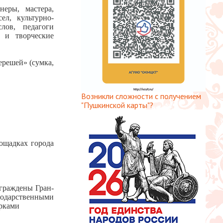
еры, мастера,
ел, культурно-
лов, педагоги
а и творческие
ерешей» (сумка,
Возникли сложности с получением
"Пушкинской карты"?
лощадках города
граждены Гран-
годарственными
арками