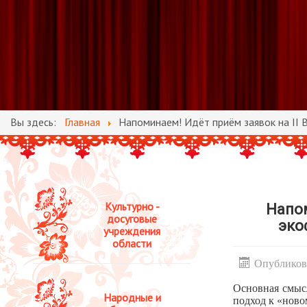
Вы здесь:
Главная
Напоминаем! Идёт приём заявок на II 
Культурно -
Напом
досуговые
эко
учреждения
области
Опубликова
Основная смысл
Народные и
подход к «нов