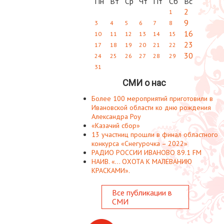
Пн
Вт
Ср
Чт
Пт
Сб
Вс
2
1
9
3
4
5
6
7
8
16
10
11
12
13
14
15
23
17
18
19
20
21
22
30
24
25
26
27
28
29
31
СМИ о нас
Более 100 мероприятий приготовили в
Ивановской области ко дню рождения
Александра Роу
«Казачий сбор»
13 участниц прошли в финал областного
конкурса «Снегурочка – 2022»
РАДИО РОССИИ ИВАНОВО 89.1 FM
НАИВ. «... ОХОТА К МАЛЕВАНИЮ
КРАСКАМИ».
Все публикации в
СМИ