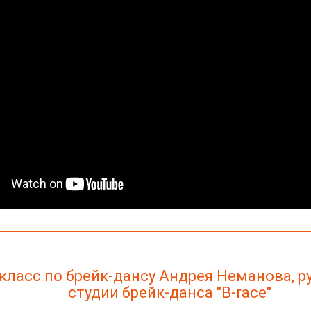
класс по брейк-дансу Андрея Неманова, р
студии брейк-данса "B-race"