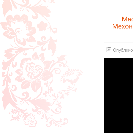
Мас
Мехон
Опублико