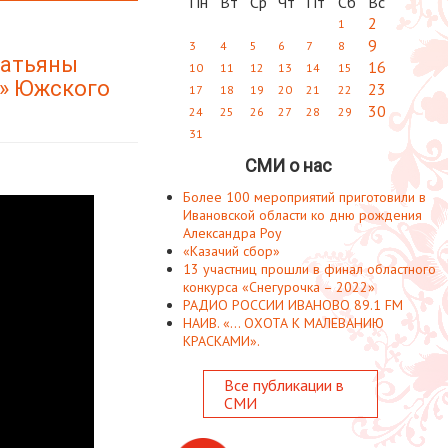
Пн
Вт
Ср
Чт
Пт
Сб
Вс
2
1
9
3
4
5
6
7
8
Татьяны
16
10
11
12
13
14
15
е» Южского
23
17
18
19
20
21
22
30
24
25
26
27
28
29
31
СМИ о нас
Более 100 мероприятий приготовили в
Ивановской области ко дню рождения
Александра Роу
«Казачий сбор»
13 участниц прошли в финал областного
конкурса «Снегурочка – 2022»
РАДИО РОССИИ ИВАНОВО 89.1 FM
НАИВ. «... ОХОТА К МАЛЕВАНИЮ
КРАСКАМИ».
Все публикации в
СМИ