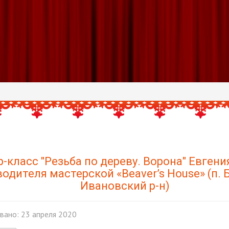
-класс "Резьба по дереву. Ворона" Евгени
водителя мастерской «Beaver’s House» (п. 
Ивановский р-н)
вано: 23 апреля 2020