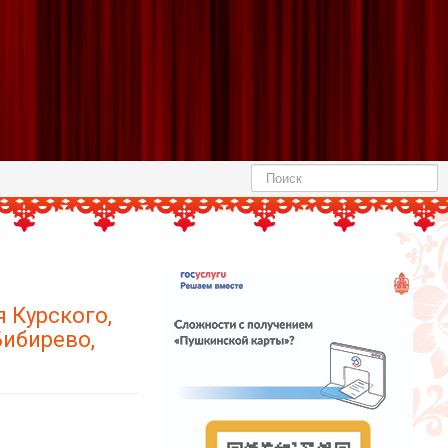
Найти
я Курского,
Бибирево,