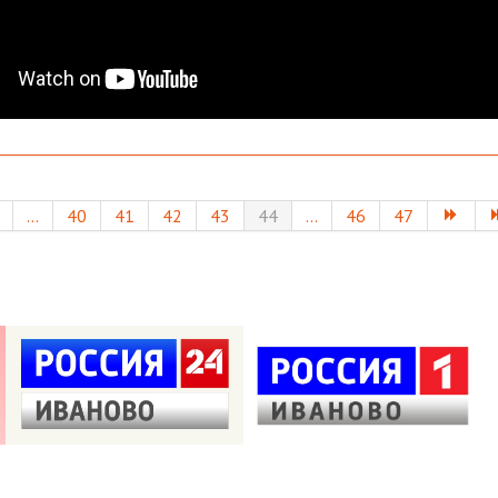
...
40
41
42
43
44
...
46
47