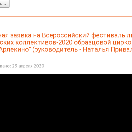
 ...
ная заявка на Всероссийский фестиваль 
ских коллективов-2020 образцовой цирко
Арлекино" (руководитель - Наталья Прива
вано: 23 апреля 2020