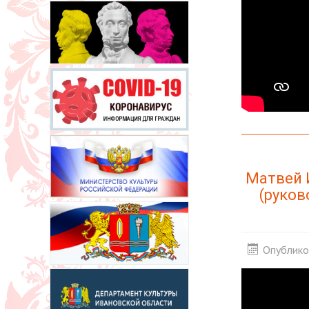
Матвей 
(руков
Опублико