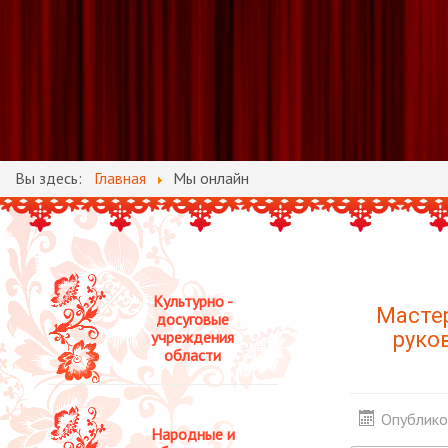
Вы здесь:
Главная
Мы онлайн
Культурно -
Мастер
досуговые
учреждения
руко
области
Опублико
Народные и