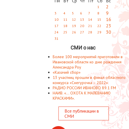
Пн
Вт
Ср
Чт
Пт
Сб
Вс
2
1
9
3
4
5
6
7
8
16
10
11
12
13
14
15
23
17
18
19
20
21
22
30
24
25
26
27
28
29
31
СМИ о нас
Более 100 мероприятий приготовили в
Ивановской области ко дню рождения
Александра Роу
«Казачий сбор»
13 участниц прошли в финал областного
конкурса «Снегурочка – 2022»
РАДИО РОССИИ ИВАНОВО 89.1 FM
НАИВ. «... ОХОТА К МАЛЕВАНИЮ
КРАСКАМИ».
Все публикации в
СМИ