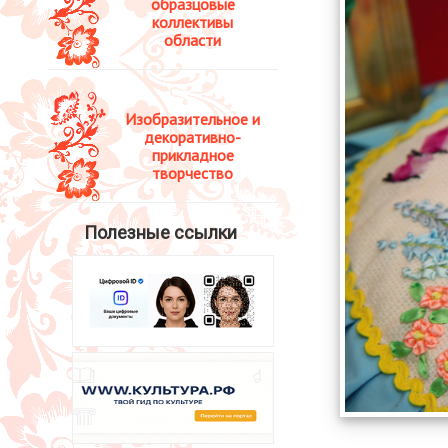
образцовые
коллективы
области
Изобразительное и
декоративно-
прикладное
творчество
Полезные ссылки