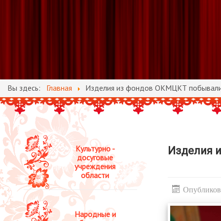
Вы здесь:
Главная
Изделия из фондов ОКМЦКТ побывали
Культурно -
Изделия 
досуговые
учреждения
области
Опубликова
Народные и