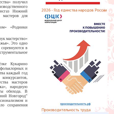
ества» получил
зводственного
2026 - Год единства народов России
ансгаз Нижний
 мастеров для
ром» «Родники
ук мастерство»
жья». Это одно
 соревнуются в
струментальное
ёлке Кукарино
 фольклорных и
тва каждый год
 конкурсантов,
ства мастеров
ка», народную
ты обихода. В
жний Новгород"
ссионализмом и
ло сохранения
Производительность труда