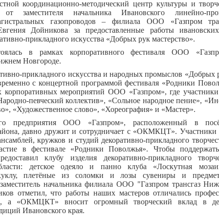
ной координационно-методический центр культуры и творч
ь от заместителя начальника Ивановского линейно-прои
агистральных газопроводов – филиала ООО «Газпром тр
Евгения Дойникова за предоставленные работы ивановских
ативно-прикладного искусства «Добрых рук мастерство».
тоялась в рамках корпоративного фестиваля ООО «Газп
ижнем Новгороде.
ативно-прикладного искусства и народных промыслов «Добрых р
временно с концертной программой фестиваля «Родники Повол
х корпоративных мероприятий ООО «Газпром», где участники
Народно-певческий коллектив», «Сольное народное пение», «Ин
о», «Художественное слово», «Хореография» и «Мастер».
го предприятия ООО «Газпром», расположенный в пос
айона, давно дружит и сотрудничает с «ОКМКЦТ». Участники
ансамблей, кружков и студий декоративно-прикладного творчес
стие в фестивале «Родники Поволжья». Чтобы поддержать
доставил клубу изделия декоративно-прикладного творче
бласти: детское одеяло и панно клуба «Лоскутная мозаи
куклу, плетёные из соломки и лозы сувениры и предме
 заместитель начальника филиала ООО "Газпром трансгаз Ни
ков отметил, что работы наших мастеров отличались профе
ю, а «ОКМЦКТ» вносит огромный творческий вклад в де
диций Ивановского края.