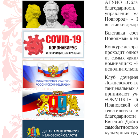
АГУИО «Област
благодарност
управления м
Новгород» - 
выставки декор
Выставка сос
Поволжья» в Н
Конкурс декор
проходит одно
из самых ярки
номинациях: «
исполнительств
Клуб дочерне
Лежневского р
танцевальных 
принимают уча
«ОКМЦКТ» пре
Ивановской о
текстильную 
благодарности
Евгений Дойни
самобытность
культурных тра