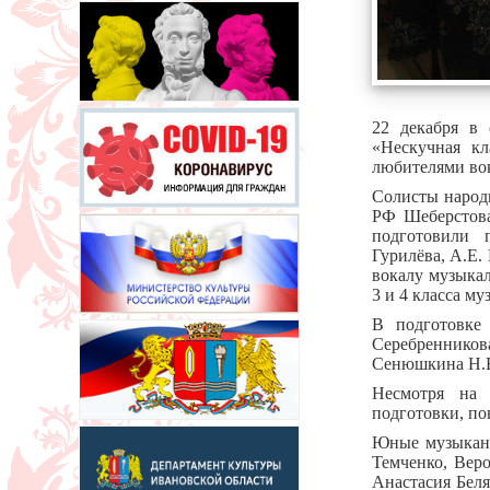
22 декабря в 
«Нескучная кл
любителями во
Солисты народ
РФ Шеберстова
подготовили 
Гурилёва, А.Е.
вокалу музыка
3 и 4 класса м
В подготовке
Серебренников
Сенюшкина Н.
Несмотря на 
подготовки, по
Юные музыкант
Темченко, Вер
Анастасия Бел