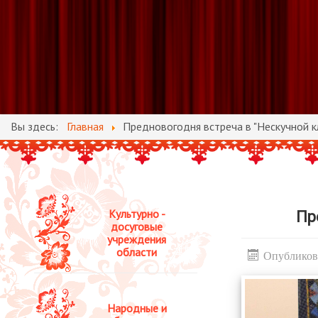
Вы здесь:
Главная
Предновогодня встреча в "Нескучной к
Культурно -
Пр
досуговые
учреждения
области
Опубликова
Народные и