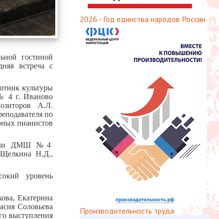
2026 - Год единства народов России
льной гостиной
дняя встреча с
отник культуры
№ 4 г. Иваново
озиторов А.Л.
реподавателя по
юных пианистов
ватели ДМШ №4
 Щелкина Н.Д.,
сокий уровень
ова, Екатерина
асия Соловьева
Производительность труда
го выступления