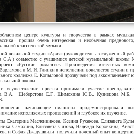
областном центре культуры и творчества в рамках музыка
ассика» прошла очень интересная и необычная преднового
кальной классической музыки.
ной вокальной студии «Ария» (руководитель - заслуженный раб
 С.А.) совместно с учащимися детской музыкальной школы 
проект «Русские романсы». Произведения известных комп
 Варламова и М. И. Глинки в исполнении вокалистов студии и п
льного колледжа Е. Копыловой прозвучали под аккомпанемент 
узыкальной школы.
 и осуществлении проекта принимали участие препода
а В.А, Шеберстова Е.Г., Шимохина Ю.В., Кузнецова М.Б.,
В.
волнение начинающие пианисты продемонстрировали вы
нимание исполняемых произведений и глубокое их изучение.
ы Екатерина Масленникова, Ксения Русакова, Елизавета Кульк
оника Самохина, Елизавета Сизова, Надежда Коровкина, Анаст
яева и София Джадушвили получили полезный опыт концертно