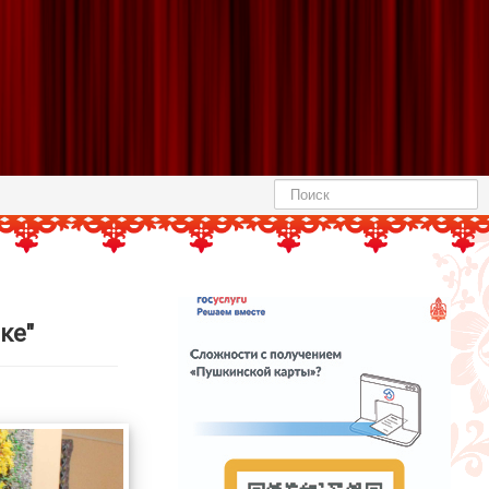
Найти
ке"