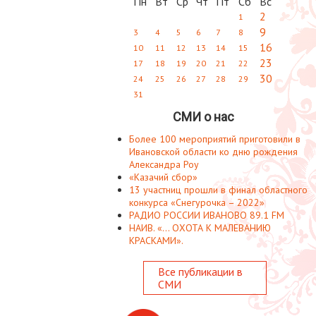
Пн
Вт
Ср
Чт
Пт
Сб
Вс
2
1
9
3
4
5
6
7
8
16
10
11
12
13
14
15
23
17
18
19
20
21
22
30
24
25
26
27
28
29
31
СМИ о нас
Более 100 мероприятий приготовили в
Ивановской области ко дню рождения
Александра Роу
«Казачий сбор»
13 участниц прошли в финал областного
конкурса «Снегурочка – 2022»
РАДИО РОССИИ ИВАНОВО 89.1 FM
НАИВ. «... ОХОТА К МАЛЕВАНИЮ
КРАСКАМИ».
Все публикации в
СМИ