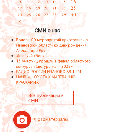
16
10
11
12
13
14
15
23
17
18
19
20
21
22
30
24
25
26
27
28
29
31
СМИ о нас
Более 100 мероприятий приготовили в
Ивановской области ко дню рождения
Александра Роу
«Казачий сбор»
13 участниц прошли в финал областного
конкурса «Снегурочка – 2022»
РАДИО РОССИИ ИВАНОВО 89.1 FM
НАИВ. «... ОХОТА К МАЛЕВАНИЮ
КРАСКАМИ».
Все публикации в
СМИ
Фотоматериалы