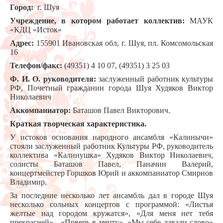
Город:
г. Шуя
Учреждение, в котором работает коллектив:
МАУК
«КДЦ «Исток»
Адрес:
155901 Ивановская обл, г. Шуя, пл. Комсомольская
16
Телефон/факс:
(49351) 4 10 07, (49351) 3 25 03
Ф. И. О. руководителя:
заслуженный работник культуры
РФ, Почетный гражданин города Шуя Худяков Виктор
Николаевич
Аккомпаниатор:
Баташов Павел Викторович.
Краткая творческая характеристика.
У истоков основания народного ансамбля «Калинычи»
стояли заслуженный работник Культуры РФ, руководитель
коллектива «Калинушка» Худяков Виктор Николаевич,
солисты Баташов Павел, Паначин Валерий,
концертмейстер Горшков Юрий и аккомпаниатор Смирнов
Владимир.
За последние несколько лет ансамбль дал в городе Шуя
несколько сольных концертов c программой: «Листья
желтые над городом кружатся», «Для меня нет тебя
прекрасней», «Поверь в мечту», «Мы себе давали слово»