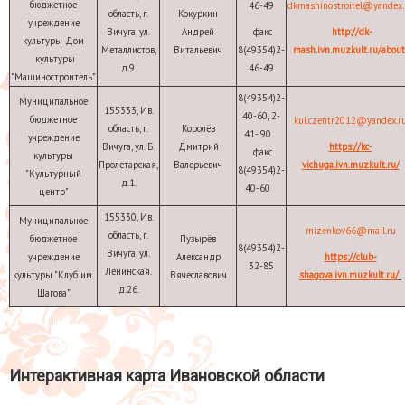
бюджетное
46-49
dkmashinostroitel@yandex.
область, г.
Кокуркин
учреждение
Вичуга, ул.
Андрей
факс
http://dk-
культуры Дом
Металлистов,
Витальевич
8(49354)2-
mash.ivn.muzkult.ru/about
культуры
д.9.
46-49
"Машиностроитель"
8(49354)2-
Муниципальное
155333, Ив.
40-60,
2-
бюджетное
kul.czentr2012@yandex.r
область, г.
Королёв
41- 90
учреждение
Вичуга, ул. Б.
Дмитрий
https://kc-
факс
культуры
Пролетарская,
Валерьевич
vichuga.ivn.muzkult.ru/
8(49354)2-
"Культурный
д.1.
40-60
центр"
155330, Ив.
Муниципальное
mizenkov66@mail.ru
область, г.
бюджетное
Пузырёв
8(49354)2-
Вичуга, ул.
учреждение
Александр
https://club-
32-85
Ленинская.
культуры "Клуб им.
Вячеславович
shagova.ivn.muzkult.ru/
д.26
.
Шагова"
Интерактивная карта Ивановской области