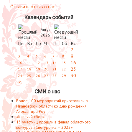
Оставить отзыв о нас
Календарь событий
Август
2026
Пн
Вт
Ср
Чт
Пт
Сб
Вс
2
1
9
3
4
5
6
7
8
16
10
11
12
13
14
15
23
17
18
19
20
21
22
30
24
25
26
27
28
29
31
СМИ о нас
Более 100 мероприятий приготовили в
Ивановской области ко дню рождения
Александра Роу
«Казачий сбор»
13 участниц прошли в финал областного
конкурса «Снегурочка – 2022»