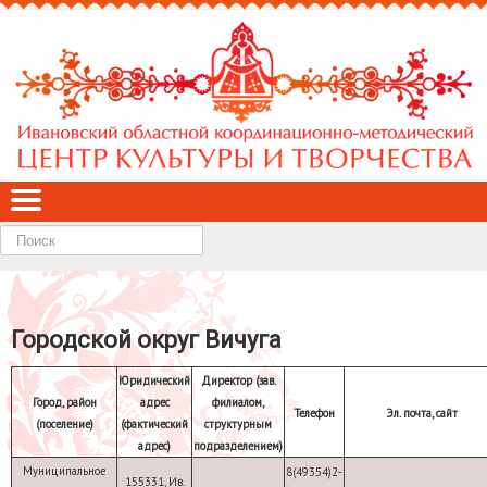
Найти
Городской округ Вичуга
Юридический
Директор (зав.
Город, район
адрес
филиалом,
Телефон
Эл. почта, сайт
(поселение)
(фактический
структурным
адрес)
подразделением)
Муниципальное
8(49354)2-
155331, Ив.