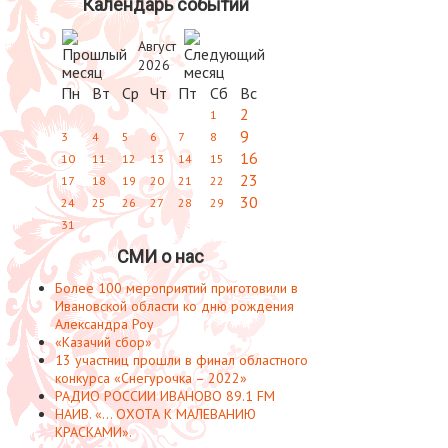
Календарь событий
Август
2026
Пн
Вт
Ср
Чт
Пт
Сб
Вс
2
1
9
3
4
5
6
7
8
16
10
11
12
13
14
15
23
17
18
19
20
21
22
30
24
25
26
27
28
29
31
СМИ о нас
Более 100 мероприятий приготовили в
Ивановской области ко дню рождения
Александра Роу
«Казачий сбор»
13 участниц прошли в финал областного
конкурса «Снегурочка – 2022»
РАДИО РОССИИ ИВАНОВО 89.1 FM
НАИВ. «... ОХОТА К МАЛЕВАНИЮ
КРАСКАМИ».