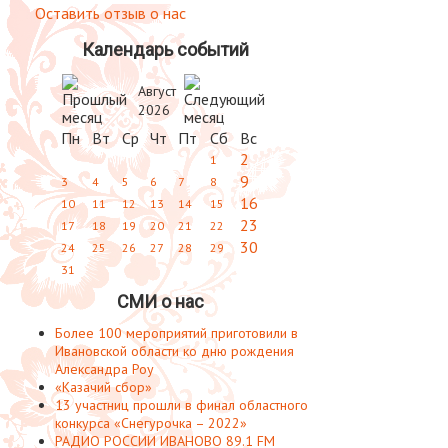
Оставить отзыв о нас
Календарь событий
Август
2026
Пн
Вт
Ср
Чт
Пт
Сб
Вс
2
1
9
3
4
5
6
7
8
16
10
11
12
13
14
15
23
17
18
19
20
21
22
30
24
25
26
27
28
29
31
СМИ о нас
Более 100 мероприятий приготовили в
Ивановской области ко дню рождения
Александра Роу
«Казачий сбор»
13 участниц прошли в финал областного
конкурса «Снегурочка – 2022»
РАДИО РОССИИ ИВАНОВО 89.1 FM