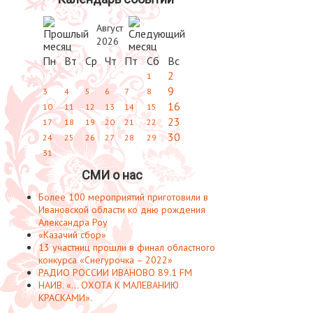
Август
2026
Пн
Вт
Ср
Чт
Пт
Сб
Вс
2
1
9
3
4
5
6
7
8
16
10
11
12
13
14
15
23
17
18
19
20
21
22
30
24
25
26
27
28
29
31
СМИ о нас
Более 100 мероприятий приготовили в
Ивановской области ко дню рождения
Александра Роу
«Казачий сбор»
13 участниц прошли в финал областного
конкурса «Снегурочка – 2022»
РАДИО РОССИИ ИВАНОВО 89.1 FM
НАИВ. «... ОХОТА К МАЛЕВАНИЮ
КРАСКАМИ».