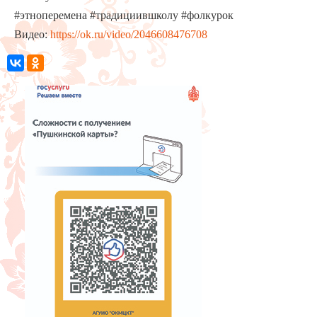
#этноперемена #традициившколу #фолкурок
Видео:
https://ok.ru/video/2046608476708