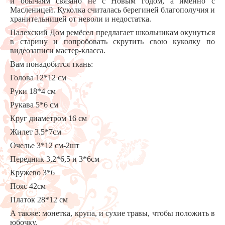
и обычаям связано не с Новым годом, а именно с
Масленицей. Куколка считалась берегиней благополучия и
хранительницей от неволи и недостатка.
Палехский Дом ремёсел предлагает школьникам окунуться
в старину и попробовать скрутить свою куколку по
видеозаписи мастер-класса.
Вам понадобится ткань:
Голова 12*12 см
Руки 18*4 см
Рукава 5*6 см
Круг диаметром 16 см
Жилет 3.5*7см
Очелье 3*12 см-2шт
Передник 3,2*6,5 и 3*6см
Кружево 3*6
Пояс 42см
Платок 28*12 см
А также: монетка, крупа, и сухие травы, чтобы положить в
юбочку.