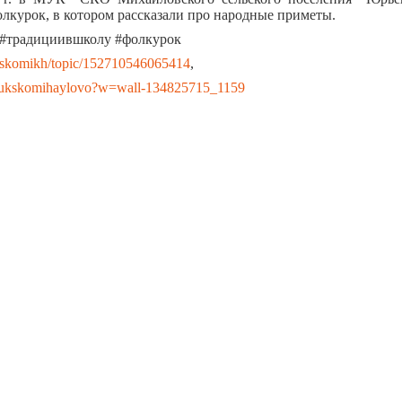
лкурок, в котором рассказали про народные приметы.
 #традициившколу #фолкурок
ukskomikh/topic/152710546065414
,
/mukskomihaylovo?w=wall-134825715_1159