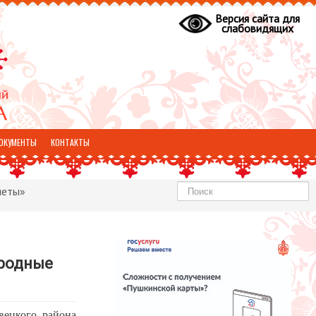
Версия сайта для
слабовидящих
ОКУМЕНТЫ
КОНТАКТЫ
Найти
меты»
ародные
вецкого района