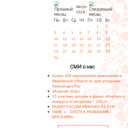
Август
2026
Пн
Вт
Ср
Чт
Пт
Сб
Вс
2
1
9
3
4
5
6
7
8
16
10
11
12
13
14
15
23
17
18
19
20
21
22
30
24
25
26
27
28
29
31
СМИ о нас
Более 100 мероприятий приготовили в
Ивановской области ко дню рождения
Александра Роу
«Казачий сбор»
13 участниц прошли в финал областного
конкурса «Снегурочка – 2022»
РАДИО РОССИИ ИВАНОВО 89.1 FM
НАИВ. «... ОХОТА К МАЛЕВАНИЮ
КРАСКАМИ».