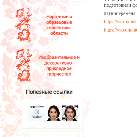
подготовили фо
#этноперемена
Народные и
образцовые
https://ok.ru/m
коллективы
https://vk.com
области
Изобразительное и
декоративно-
прикладное
творчество
Полезные ссылки