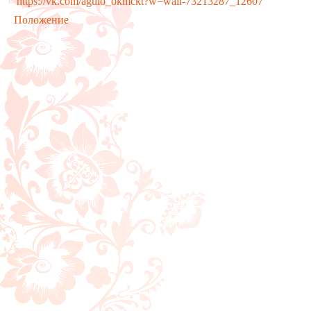
https://vk.com/aguio_okmckt?w=wall-73213287_12607
Положение