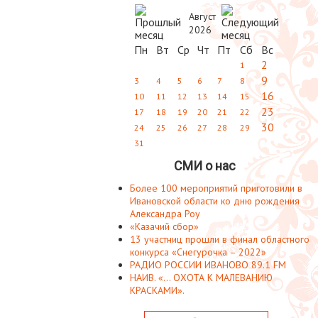
Август
2026
Пн
Вт
Ср
Чт
Пт
Сб
Вс
2
1
9
3
4
5
6
7
8
16
10
11
12
13
14
15
23
17
18
19
20
21
22
30
24
25
26
27
28
29
31
СМИ о нас
Более 100 мероприятий приготовили в
Ивановской области ко дню рождения
Александра Роу
«Казачий сбор»
13 участниц прошли в финал областного
конкурса «Снегурочка – 2022»
РАДИО РОССИИ ИВАНОВО 89.1 FM
НАИВ. «... ОХОТА К МАЛЕВАНИЮ
КРАСКАМИ».