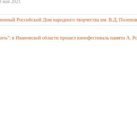
8 мая 2021
венный Российский Дом народного творчества им. В.Д. Полено
жить”: в Ивановской области прошел кинофестиваль памяти А. Р