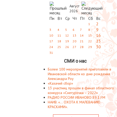
Август
2026
Пн
Вт
Ср
Чт
Пт
Сб
Вс
2
1
9
3
4
5
6
7
8
16
10
11
12
13
14
15
23
17
18
19
20
21
22
30
24
25
26
27
28
29
31
СМИ о нас
Более 100 мероприятий приготовили в
Ивановской области ко дню рождения
Александра Роу
«Казачий сбор»
13 участниц прошли в финал областного
конкурса «Снегурочка – 2022»
РАДИО РОССИИ ИВАНОВО 89.1 FM
НАИВ. «... ОХОТА К МАЛЕВАНИЮ
КРАСКАМИ».