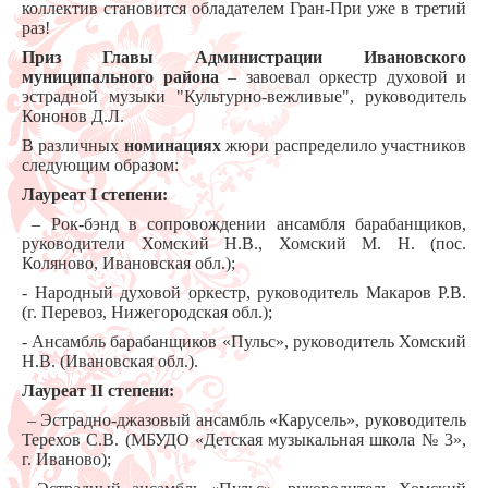
коллектив становится обладателем Гран-При уже в третий
раз!
Приз Главы Администрации Ивановского
муниципального района
– завоевал оркестр духовой и
эстрадной музыки "Культурно-вежливые", руководитель
Кононов Д.Л.
В различных
номинациях
жюри распределило участников
следующим образом:
Лауреат
I
степени:
– Рок-бэнд в сопровождении ансамбля барабанщиков,
руководители Хомский Н.В., Хомский М. Н. (пос.
Коляново, Ивановская обл.);
- Народный духовой оркестр, руководитель Макаров Р.В.
(г. Перевоз, Нижегородская обл.);
- Ансамбль барабанщиков «Пульс», руководитель Хомский
Н.В. (Ивановская обл.).
Лауреат
II
степени:
– Эстрадно-джазовый ансамбль «Карусель», руководитель
Терехов С.В. (МБУДО «Детская музыкальная школа № 3»,
г. Иваново);