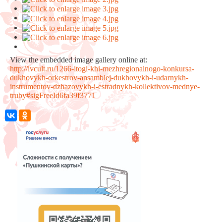
View the embedded image gallery online at:
http://ivcult.ru/1266-itogi-khi-mezhregionalnogo-konkursa-
dukhovykh-orkestrov-ansamblej-dukhovykh-i-udarnykh-
instrumentov-dzhazovykh-i-estradnykh-kollektivov-mednye-
truby#sigFreeId6fa39f3771