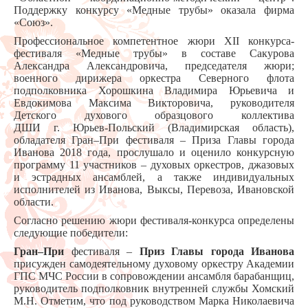
Поддержку конкурсу «Медные трубы» оказала фирма
«Союз».
Профессиональное компетентное жюри ХII конкурса-
фестиваля «Медные трубы» в составе Сакурова
Александра Александровича, председателя жюри;
военного дирижера оркестра Северного флота
подполковника Хорошкина Владимира Юрьевича и
Евдокимова Максима Викторовича, руководителя
Детского духового образцового коллектива
ДШИ г. Юрьев-Польский (Владимирская область),
обладателя Гран–При фестиваля – Приза Главы города
Иванова 2018 года, прослушало и оценило конкурсную
программу 11 участников – духовых оркестров, джазовых
и эстрадных ансамблей, а также индивидуальных
исполнителей из Иванова, Выксы, Перевоза, Ивановской
области.
Согласно решению жюри фестиваля-конкурса определены
следующие победители:
Гран–При
фестиваля –
Приз Главы города Иванова
присужден самодеятельному духовому оркестру Академии
ГПС МЧС России в сопровождении ансамбля барабанщиц,
руководитель подполковник внутренней службы Хомский
М.Н. Отметим, что под руководством Марка Николаевича