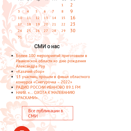
2
1
9
3
4
5
6
7
8
16
10
11
12
13
14
15
23
17
18
19
20
21
22
30
24
25
26
27
28
29
31
СМИ о нас
Более 100 мероприятий приготовили в
Ивановской области ко дню рождения
Александра Роу
«Казачий сбор»
13 участниц прошли в финал областного
конкурса «Снегурочка – 2022»
РАДИО РОССИИ ИВАНОВО 89.1 FM
НАИВ. «... ОХОТА К МАЛЕВАНИЮ
КРАСКАМИ».
Все публикации в
СМИ