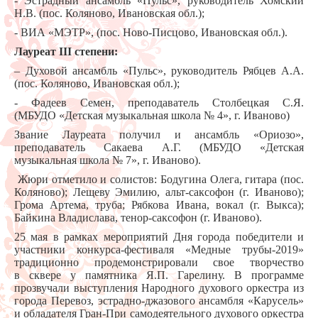
- Эстрадный ансамбль «Пульс», руководитель Хомский
Н.В. (пос. Коляново, Ивановская обл.);
- ВИА «МЭТР», (пос. Ново-Писцово, Ивановская обл.).
Лауреат
III
степени:
– Духовой ансамбль «Пульс», руководитель Рябцев А.А.
(пос. Коляново, Ивановская обл.);
- Фадеев Семен, преподаватель Столбецкая С.Я.
(МБУДО «Детская музыкальная школа № 4», г. Иваново)
Звание Лауреата получил и ансамбль «Ориозо»,
преподаватель Сакаева А.Г. (МБУДО «Детская
музыкальная школа № 7», г. Иваново).
Жюри отметило и солистов: Бодугина Олега, гитара (пос.
Коляново); Лещеву Эмилию, альт-саксофон (г. Иваново);
Грома Артема, труба; Рябкова Ивана, вокал (г. Выкса);
Байкина Владислава, тенор-саксофон (г. Иваново).
25 мая в рамках мероприятий Дня города победители и
участники конкурса-фестиваля «Медные трубы-2019»
традиционно продемонстрировали свое творчество
в сквере у памятника Я.П. Гарелину. В программе
прозвучали выступления Народного духового оркестра из
города Перевоз, эстрадно-джазового ансамбля «Карусель»
и обладателя Гран-При самодеятельного духового оркестра