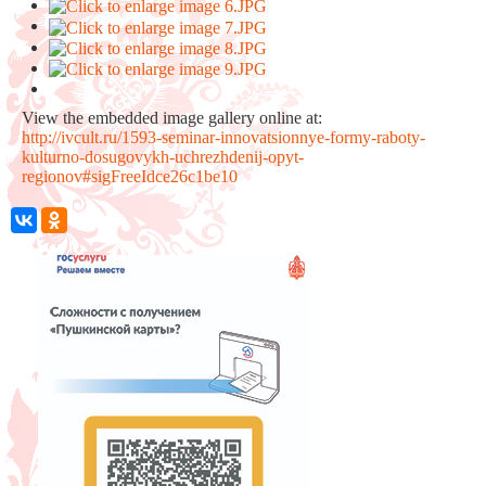
View the embedded image gallery online at:
http://ivcult.ru/1593-seminar-innovatsionnye-formy-raboty-
kulturno-dosugovykh-uchrezhdenij-opyt-
regionov#sigFreeIdce26c1be10