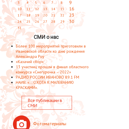
9
3
4
5
6
7
8
16
10
11
12
13
14
15
23
17
18
19
20
21
22
30
24
25
26
27
28
29
31
СМИ о нас
Более 100 мероприятий приготовили в
Ивановской области ко дню рождения
Александра Роу
«Казачий сбор»
13 участниц прошли в финал областного
конкурса «Снегурочка – 2022»
РАДИО РОССИИ ИВАНОВО 89.1 FM
НАИВ. «... ОХОТА К МАЛЕВАНИЮ
КРАСКАМИ».
Все публикации в
СМИ
Фотоматериалы