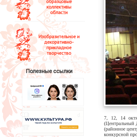
образцовые
коллективы
области
Изобразительное и
декоративно-
прикладное
творчество
Полезные ссылки
7, 12, 14 ок
(Центральный Д
(районное цен
конкурсной про