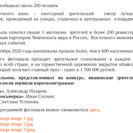
побывало около 200 человек.
личного кино – ежегодный зрительский смотр лучши
ек, проводимый на улицах, стадионах и центральных площадях
валь охватил свыше 1 миллиона зрителей и более 200 режиссе
ным партнером Чемпионата мира в России, Восточного экономи
ных событий.
ктябрь 2020 года кинопоказы прошли более, чем в 600 населенны
го фестиваля проходит зрительское голосование в каждом 
о всей стране, и на торжественной церемонии закрытия объявл
торый получает главный приз – грант в 1 500 000 рублей.
льмов, представленных на конкурс, ивановские зрите
олосов оценили короткометражки:
к»
, Александр Назаров;
восьмерка»
. Иван Соснин;
 Светлана Устинова.
программой фестиваля можно ознакомиться
здесь
.