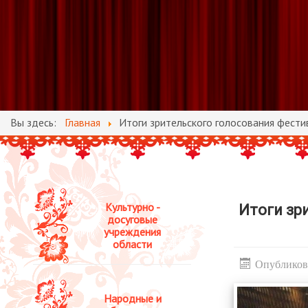
Вы здесь:
Главная
Итоги зрительского голосования фести
Культурно -
Итоги зр
досуговые
учреждения
области
Опубликова
Народные и