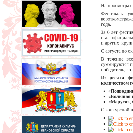
На просмотрах 
Фестиваль у
короткометраж
года.
За 6 лет фести
стал официаль
и других круп
С августа по о
В течение все
суммируются п
победитель, ко
Из десяти фи
количеством г
«Подводни
«Большая 
«Маруся»
,
С конкурсной 