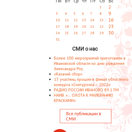
Пн
Вт
Ср
Чт
Пт
Сб
Вс
2
1
9
3
4
5
6
7
8
16
10
11
12
13
14
15
23
17
18
19
20
21
22
30
24
25
26
27
28
29
31
СМИ о нас
Более 100 мероприятий приготовили в
Ивановской области ко дню рождения
Александра Роу
«Казачий сбор»
13 участниц прошли в финал областного
конкурса «Снегурочка – 2022»
РАДИО РОССИИ ИВАНОВО 89.1 FM
НАИВ. «... ОХОТА К МАЛЕВАНИЮ
КРАСКАМИ».
Все публикации в
СМИ