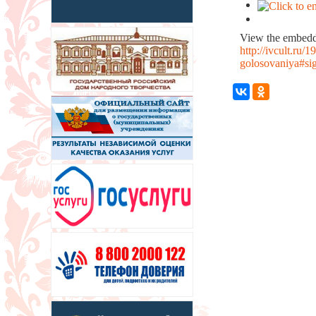
View the embedde
http://ivcult.ru/
golosovaniya#si