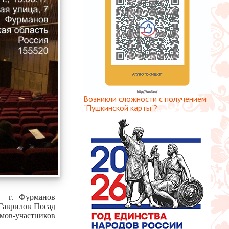
Возникли сложности с получением
"Пушкинской карты"?
– г. Фурманов
 Гаврилов Посад
мов-участников