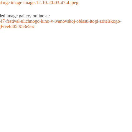
d image gallery online at:
1947-festival-ulichnogo-kino-v-ivanovskoj-oblasti-itogi-zritelskogo-
gFreeId05f953e56c