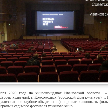
тября 2020 года на киноплощадках Ивановской области 
ворец культуры), г. Комсомольск (городской Дом культуры), г.
трализованное клубное объединение) – прошли кинопоказы филь
граммы седьмого фестиваля уличного кино.