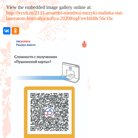
View the embedded image gallery online at:
http://ivcult.ru/2133-ansambl-narodnoj-muzyki-malinka-stal-
laureatom-festivalya-sofiya-2020#sigFreeIdfd8c56c1bc