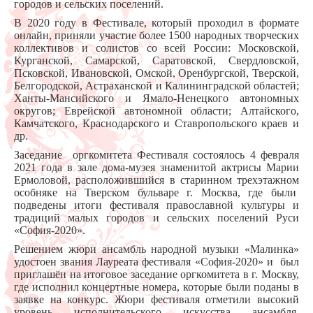
городов и сельских поселений.
В 2020 году в Фестивале, который проходил в формате
онлайн, приняли участие более 1500 народных творческих
коллективов и солистов со всей России: Московской,
Курганской, Самарской, Саратовской, Свердловской,
Псковской, Ивановской, Омской, Оренбургской, Тверской,
Белгородской, Астраханской и Калининградской областей;
Ханты-Мансийского и Ямало-Ненецкого автономных
округов; Еврейской автономной области; Алтайского,
Камчатского, Краснодарского и Ставропольского краев и
др.
Заседание оргкомитета Фестиваля состоялось 4 февраля
2021 года в зале дома-музея знаменитой актрисы Марии
Ермоловой, расположившийся в старинном трехэтажном
особняке на Тверском бульваре г. Москва, где были
подведены итоги фестиваля православной культуры и
традиций малых городов и сельских поселений Руси
«София-2020».
Решением жюри ансамбль народной музыки «Малинка»
удостоен звания Лауреата фестиваля «София-2020» и был
приглашён на итоговое заседание оргкомитета в г. Москву,
где исполнил концертные номера, которые были поданы в
заявке на конкурс. Жюри фестиваля отметили высокий
уровень исполнительского искусства ансамбля.