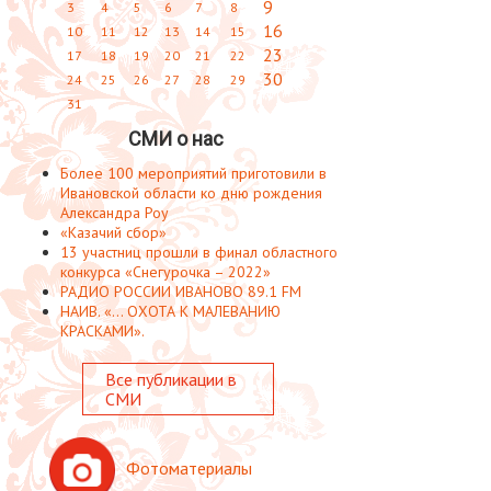
9
3
4
5
6
7
8
16
10
11
12
13
14
15
23
17
18
19
20
21
22
30
24
25
26
27
28
29
31
СМИ о нас
Более 100 мероприятий приготовили в
Ивановской области ко дню рождения
Александра Роу
«Казачий сбор»
13 участниц прошли в финал областного
конкурса «Снегурочка – 2022»
РАДИО РОССИИ ИВАНОВО 89.1 FM
НАИВ. «... ОХОТА К МАЛЕВАНИЮ
КРАСКАМИ».
Все публикации в
СМИ
Фотоматериалы