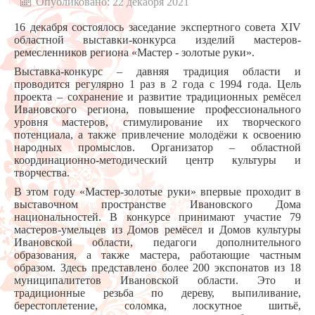
Опубликовано: 22 декабря 2021
16 декабря состоялось заседание экспертного совета XIV
областной выставки-конкурса изделий мастеров-
ремесленников региона «Мастер - золотые руки».
Выставка-конкурс – давняя традиция области и
проводится регулярно 1 раз в 2 года с 1994 года. Цель
проекта – сохранение и развитие традиционных ремёсел
Ивановского региона, повышение профессионального
уровня мастеров, стимулирование их творческого
потенциала, а также привлечение молодёжи к освоению
народных промыслов. Организатор – областной
координационно-методический центр культуры и
творчества.
В этом году «Мастер-золотые руки» впервые проходит в
выставочном пространстве Ивановского Дома
национальностей. В конкурсе принимают участие 79
мастеров-умельцев из Домов ремёсел и Домов культуры
Ивановской области, педагоги дополнительного
образования, а также мастера, работающие частным
образом. Здесь представлено более 200 экспонатов из 18
муниципалитетов Ивановской области. Это и
традиционные резьба по дереву, выпиливание,
берестоплетение, соломка, лоскутное шитьё,