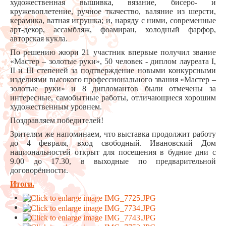
художественная вышивка, вязание, бисеро- и
кружевоплетение, ручное ткачество, валяние из шерсти,
керамика, ватная игрушка; и, наряду с ними, современные
арт-декор, ассамбляж, фоамиран, холодный фарфор,
авторская кукла.
По решению жюри 21 участник впервые получил звание
«Мастер – золотые руки», 50 человек - диплом лауреата I,
II и III степеней за подтверждение новыми конкурсными
изделиями высокого профессионального звания «Мастер –
золотые руки» и 8 дипломантов были отмечены за
интересные, самобытные работы, отличающиеся хорошим
художественным уровнем.
Поздравляем победителей!
Зрителям же напоминаем, что выставка продолжит работу
до 4 февраля, вход свободный. Ивановский Дом
национальностей открыт для посещения в будние дни с
9.00 до 17.30, в выходные по предварительной
договорённости.
Итоги.