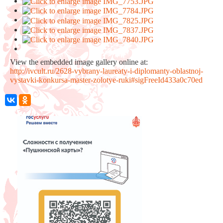
View the embedded image gallery online at:
http://ivcult.ru/2628-vybrany-laureaty-i-diplomanty-oblastnoj-
vystavki-konkursa-master-zolotye-ruki#sigFreeId433a0c70ed