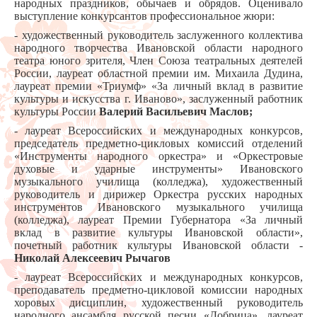
народных праздников, обычаев и обрядов. Оценивало
выступление конкурсантов профессиональное жюри:
- художественный руководитель заслуженного коллектива
народного творчества Ивановской области народного
театра юного зрителя, Член Союза театральных деятелей
России, лауреат областной премии им. Михаила Дудина,
лауреат премии «Триумф» «За личный вклад в развитие
культуры и искусства г. Иваново», заслуженный работник
культуры России
Валерий Васильевич Маслов;
- лауреат Всероссийских и международных конкурсов,
председатель предметно-цикловых комиссий отделений
«Инструменты народного оркестра» и «Оркестровые
духовые и ударные инструменты» Ивановского
музыкального училища (колледжа), художественный
руководитель и дирижер Оркестра русских народных
инструментов Ивановского музыкального училища
(колледжа), лауреат Премии Губернатора «За личный
вклад в развитие культуры Ивановской области»,
почетный работник культуры Ивановской области -
Николай Алексеевич Рычагов
- лауреат Всероссийских и международных конкурсов,
преподаватель предметно-цикловой комиссии народных
хоровых дисциплин, художественный руководитель
народного ансамбля русской песни «Добрица», лауреат