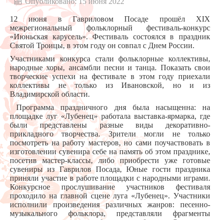
Опубликовано: 15 июня 2022
12 июня в Гавриловом Посаде прошёл XIX
межрегиональный фольклорный фестиваль-конкурс
«Июньская карусель». Фестиваль состоялся в праздник
Святой Троицы, в этом году он совпал с Днем России.
Участниками конкурса стали фольклорные коллективы,
народные хоры, ансамбли песни и танца. Показать свои
творческие успехи на фестивале в этом году приехали
коллективы не только из Ивановской, но и из
Владимирской области.
Программа праздничного дня была насыщенна: на
площадке луг «Лубенец» работала выставка-ярмарка, где
были представлены разные виды декоративно-
прикладного творчества. Зрители могли не только
посмотреть на работу мастеров, но сами поучаствовать в
изготовлении сувенира себе на память об этом празднике,
посетив мастер-классы, либо приобрести уже готовые
сувениры из Гаврилов Посада, Юные гости праздника
приняли участие в работе площадки с народными играми.
Конкурсное прослушивание участников фестиваля
проходило на главной сцене луга «Лубенец». Участники
исполнили произведения различных жанров: песенно-
музыкального фольклора, представляли фрагменты