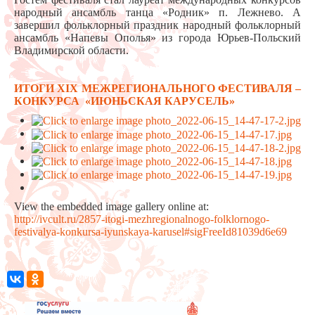
народный ансамбль танца «Родник» п. Лежнево. А
завершил фольклорный праздник народный фольклорный
ансамбль «Напевы Ополья» из города Юрьев-Польский
Владимирской области.
ИТОГИ
XIX
МЕЖРЕГИОНАЛЬНОГО ФЕСТИВАЛЯ –
КОНКУРСА «ИЮНЬСКАЯ КАРУСЕЛЬ»
View the embedded image gallery online at:
http://ivcult.ru/2857-itogi-mezhregionalnogo-folklornogo-
festivalya-konkursa-iyunskaya-karusel#sigFreeId81039d6e69