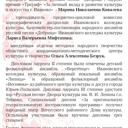
премии «Триумф» «За личный вклад в развитие культуры
и искусства г. Иваново»
- Марина Николаевна Ковалева
- преподаватель предметно-цикловой комиссии
хореографических дисциплин Ивановского колледжа
культуры, балетмейстер-постановщик народного ансамбля
русской песни «Добрица» Ивановского колледжа культуры
Лариса Валерьевна Мифтахова;
- заведующая отделом методики народного творчества
областного координационно-методического центра
культуры и творчества
Ольга Алексеевна Безрук.
Дипломом лауреата II степени были отмечены детский
фольклорный ансамбль «Веретёнце» Ивановского
колледжа культуры, образцовый вокальный ансамбль
«Липица» и образцовый фольклорный ансамбль
«Веснянка» из районного центра культуры и досуга города
Юрьев-Польский. Диплома лауреата III степени удостоен
хор «Русская песня» Дворца культуры им. В. И. Ленина г.о.
Тейково. Специальный диплом «За оригинальную
театрализованную интерактивную программу» получил
народный театр Вичугского районного Дома культуры.
Остальным участникам были вручены дипломы трех
степеней.
Гостем фестиваля стал лауреат международных конкурсов