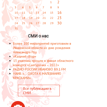
2
1
3
4
5
6
7
8
9
16
10
11
12
13
14
15
23
17
18
19
20
21
22
30
24
25
26
27
28
29
31
СМИ о нас
Более 100 мероприятий приготовили в
Ивановской области ко дню рождения
Александра Роу
«Казачий сбор»
13 участниц прошли в финал областного
конкурса «Снегурочка – 2022»
РАДИО РОССИИ ИВАНОВО 89.1 FM
НАИВ. «... ОХОТА К МАЛЕВАНИЮ
КРАСКАМИ».
Все публикации в
СМИ