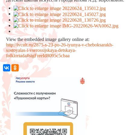
View the embedded image gallery online at:
http://ivcult.ru/2875-s-23-po-26-iyunya-v-cheboksarakh-
sostoyalas-i-vserossijskaya-detskaya-
folkloriada#sigFreeId8095c5cbaa