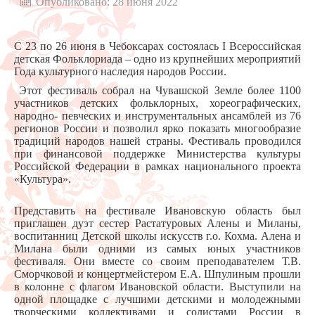
Опубликовано: 28 июня 2022
С 23 по 26 июня в Чебоксарах состоялась I Всероссийская
детская Фольклориада – одно из крупнейших мероприятий
Года культурного наследия народов России.
Этот фестиваль собрал на Чувашской Земле более 1100
участников детских фольклорных, хореографических,
народно- певческих и инструментальных ансамблей из 76
регионов России и позволил ярко показать многообразие
традиций народов нашей страны. Фестиваль проводился
при финансовой поддержке Министерства культуры
Российской Федерации в рамках национального проекта
«Культура».
Представить на фестивале Ивановскую область был
приглашен дуэт сестер Растатуровых Алены и Миланы,
воспитанниц Детской школы искусств г.о. Кохма. Алена и
Милана были одними из самых юных участников
фестиваля. Они вместе со своим преподавателем Т.В.
Сморчковой и концертмейстером Е.А. Шпулиным прошли
в колонне с флагом Ивановской области. Выступили на
одной площадке с лучшими детскими и молодежными
творческими коллективами и солистами России в