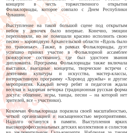
концерте в честь торжественного открытия
Фольклориады, которое совпало с Днем Республики
Чувашии.
Выступление на такой большой сцене под открытым
небом у девочек было впервые. Конечно, эмоции
переполняли, но не помешали красиво исполнить свою
песню – хороводную Архангельской области «Вдоль было
по травоньке». Также, в рамках Фольклориады, дуэт
успешно принял участие в Фольклорной ассамблее
(конкурсное состязание), где был удостоен звания
дипломанта. Программа Фольклориады также включала
выставки, выездные концерты, творческие встречи с
деятелями культуры и искусства, мастер-классы,
интерактивную программу «Хоровод дружбы» и другие
мероприятия. Каждый вечер ребят и педагогов ждала
веселая и задорная вечорка (традиционная русская форма
досуга: общение, игры, танцы, песни – на которой нет
зрителей, все – участники).
Кохомчан Фольклориада поразила своей масштабностью,
четкой организацией и насыщенностью мероприятиями.
Надолго останутся в памяти. Выступления ярких
высокопрофессиональных детских коллективов и солистов
на заключительном Гала-концерте. Наблюдая за таким