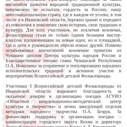
масштабом развития народной традиционной культуры,
невозможно не испытать гордость за Россию, нашу
многонациональную страну, где в каждом ее уголке, в том
числе и в Ивановской области, бережно хранят и передают
из поколения в поколение свою историю, свои традиции и
культуру. Для всех участников, не исключая кохомчан,
фольклориада стала не только одним большим мастер-
классом, вдохновившим на новые идеи, но и площадкой,
где и дети и руководители обрели новых друзей. Помимо
незабываемых впечатлений кохомчане привезли из
Чувашии диплом Центра культуры народов России и
Благодарственное письмо главы Чувашской Республики
О.А. Николаева за сохранение и популяризацию народных
исполнительских традиций и активное участие в
мероприятиях Всероссийской детской Фольклориады.
Участники I Всероссийской детской Фольклориады от
Ивановской области выражают благодарность за
оказанное доверие и организацию поездки АГУИО
«Областной координационно-методический центр
культуры и творчества» и лично заведующей отделом
методики народного творчества О.А. Безрук. За
финансовую поддержку в организации поездки –
администрации городского округа Кохма и директору
Детской школы искусств города Кохма А.Д. Коротковой.