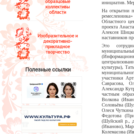
образцовые
инициатив. Ме
коллективы
На открытии п
области
ремесленника» 
Областного це
проекта Анаста
Алексея Шицко
Изобразительное и
наставников п
декоративно-
Это сотрудн
прикладное
муниципальн
творчество
(Информацио
централизован
культуры), Тат
Полезные ссылки
муниципальног
участники Арт
Саврасова, Ол
Александр Кутр
частным образ
Волкова (Иван
Соловьёва (Шуя
Олеся Чуткина
Федотова (При
(Шуйский р., 
(Иваново), Мар
Колемасова (Ив