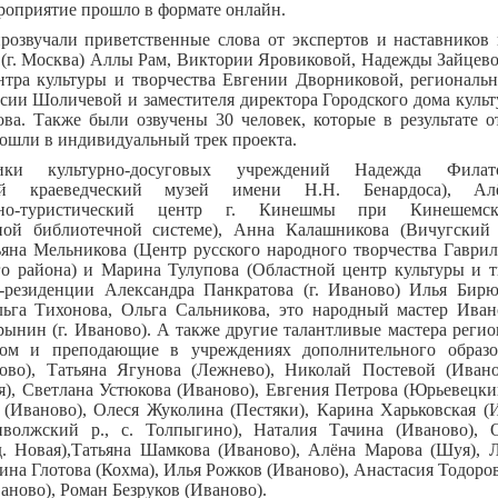
роприятие прошло в формате онлайн.
розвучали приветственные слова от экспертов и наставников
(г. Москва) Аллы Рам, Виктории Яровиковой, Надежды Зайцево
нтра культуры и творчества Евгении Дворниковой, региональн
сии Шоличевой и заместителя директора Городского дома куль
ва. Также были озвучены 30 человек, которые в результате о
рошли в индивидуальный трек проекта.
ики культурно-досуговых учреждений Надежда Филат
ый краеведческий музей имени Н.Н. Бенардоса), Ал
нно-туристический центр г. Кинешмы при Кинешемск
ной библиотечной системе), Анна Калашникова (Вичугски
ьяна Мельникова (Центр русского народного творчества Гаври
о района) и Марина Тулупова (Областной центр культуры и тв
-резиденции Александра Панкратова (г. Иваново) Илья Бирю
ьга Тихонова, Ольга Сальникова, это народный мастер Иван
ынин (г. Иваново). А также другие талантливые мастера реги
ом и преподающие в учреждениях дополнительного образо
ово), Татьяна Ягунова (Лежнево), Николай Постевой (Ивано
), Светлана Устюкова (Иваново), Евгения Петрова (Юрьевецкий 
 (Иваново), Олеся Жуколина (Пестяки), Карина Харьковская (И
волжский р., с. Толпыгино), Наталия Тачина (Иваново), 
д. Новая),Татьяна Шамкова (Иваново), Алёна Марова (Шуя), 
ина Глотова (Кохма), Илья Рожков (Иваново), Анастасия Тодоро
аново), Роман Безруков (Иваново).