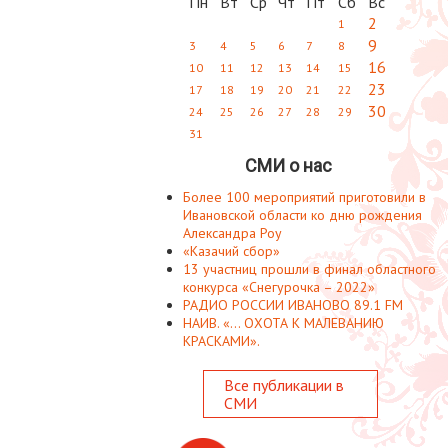
Пн
Вт
Ср
Чт
Пт
Сб
Вс
2
1
9
3
4
5
6
7
8
16
10
11
12
13
14
15
23
17
18
19
20
21
22
30
24
25
26
27
28
29
31
СМИ о нас
Более 100 мероприятий приготовили в
Ивановской области ко дню рождения
Александра Роу
«Казачий сбор»
13 участниц прошли в финал областного
конкурса «Снегурочка – 2022»
РАДИО РОССИИ ИВАНОВО 89.1 FM
НАИВ. «... ОХОТА К МАЛЕВАНИЮ
КРАСКАМИ».
Все публикации в
СМИ