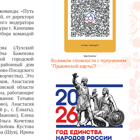
 команды «Путь
й, от директора
ого модератора
туры г. Кинешма
тбора командой
ова (Лухский
ёна Баженова
ой городской
Возникли сложности с получением
й районный дом
"Пушкинской карты"?
лово-Посадского
орчества). Это
ков, Анастасия
овской области
она, работающие
вания: Татьяна
во), Анастасия
р., с. Ёлнать),
ваново), Елена
Ольга Кочетова
Любовь Кустова
ва (Шуя), Ирина