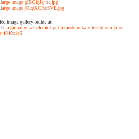
d image gallery online at:
3631-regionalnyj-akselerator-put-remeslennika-v-tekstilnom-krae-
db4f840c1e6