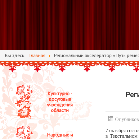
Вы здесь:
Главная
Региональный акселератор «Путь ремес
Культурно -
Рег
досуговые
учреждения
области
Опубликова
7 октября сост
Народные и
в Текстильном