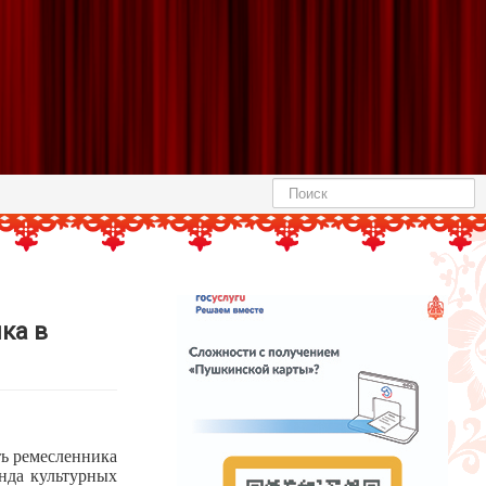
Найти
ка в
ть ремесленника
нда культурных