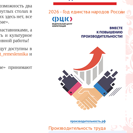
возможность два
руглых столах в
2026 - Год единства народов России
 здесь нет, все
рае».
наставниками, а
ть и культурное
сивной работы!
дут доступны в
ut_remeslennika
и
рае» принимают
Производительность труда