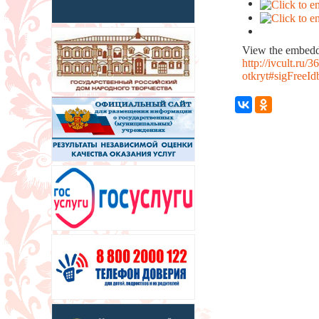
View the embedde
http://ivcult.ru/
otkryt#sigFreeI