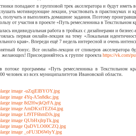
тники попадают в групповой трек акселератора и будут иметь 
слушать мотивирующие лекции, участвовать в практикумах и к
, получать и выполнять домашние задания. Поэтому проигравших
ользу от участия в проекте «Путь ремесленника в Текстильном к
чалась индивидуальная работа в тройках с дизайнерами и бизнес-
тоялась первая онлайн-лекция на тему «Локальная идентичнос
ильного края». Впереди ещё 7 недель интересной и очень интен
иятный бонус. Все онлайн-лекции от спикеров акселератора бу
х желающих! Присоединяйтесь к группе проекта
https://vk.com/p
в потоке программы «Путь ремесленника в Текстильном к
200 человек из всех муниципалитетов Ивановской области.