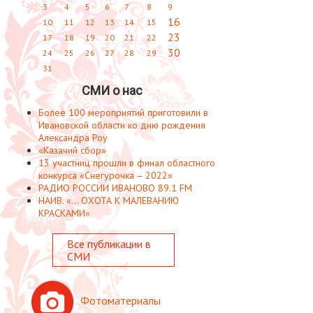
3
4
5
6
7
8
9
16
10
11
12
13
14
15
23
17
18
19
20
21
22
30
24
25
26
27
28
29
31
СМИ о нас
Более 100 мероприятий приготовили в
Ивановской области ко дню рождения
Александра Роу
«Казачий сбор»
13 участниц прошли в финал областного
конкурса «Снегурочка – 2022»
РАДИО РОССИИ ИВАНОВО 89.1 FM
НАИВ. «... ОХОТА К МАЛЕВАНИЮ
КРАСКАМИ».
Все публикации в
СМИ
Фотоматериалы