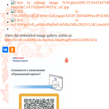
View the embedded image gallery online at:
http://ivcult.ru/4389-sila-traditsij-final#sigFreeId24269c643a