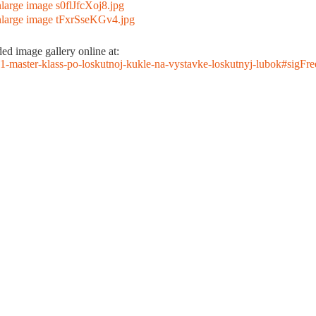
d image gallery online at:
/741-master-klass-po-loskutnoj-kukle-na-vystavke-loskutnyj-lubok#sigF