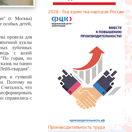
2026 - Год единства народов России
н" (г. Москва)
 особых детей,
ва провела для
ряпичной куклы
тных лубочных
дведь с козой
 "По горам, по
сказок на панно
Лейб-гвардия".
арок и гуляний
и. Поэтому на
 Считалось, что
ансформировать
о справились с
Производительность труда