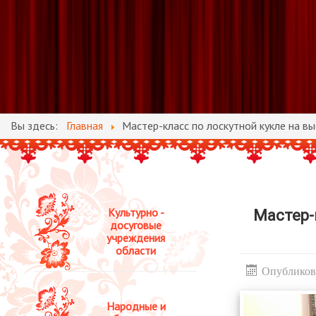
Вы здесь:
Главная
Мастер-класс по лоскутной кукле на вы
Культурно -
Мастер-
досуговые
учреждения
области
Опубликов
Народные и