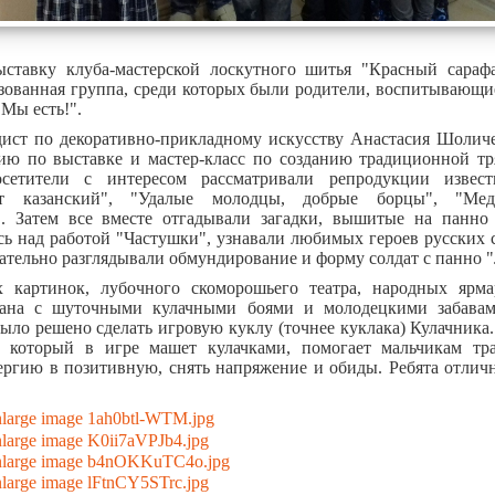
ставку клуба-мастерской лоскутного шитья "Красный сарафа
зованная группа, среди которых были родители, воспитывающие
"Мы есть!".
ист по декоративно-прикладному искусству Анастасия Шоличе
сию по выставке и мастер-класс по созданию традиционной т
осетители с интересом рассматривали репродукции извес
т казанский", "Удалые молодцы, добрые борцы", "Ме
". Затем все вместе отгадывали загадки, вышитые на панно
сь над работой "Частушки", узнавали любимых героев русских 
ательно разглядывали обмундирование и форму солдат с панно "
 картинок, лубочного скоморошьего театра, народных ярм
зана с шуточными кулачными боями и молодецкими забавам
было решено сделать игровую куклу (точнее куклака) Кулачника.
, который в игре машет кулачками, помогает мальчикам тр
ергию в позитивную, снять напряжение и обиды. Ребята отличн