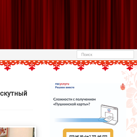
Найти
оскутный