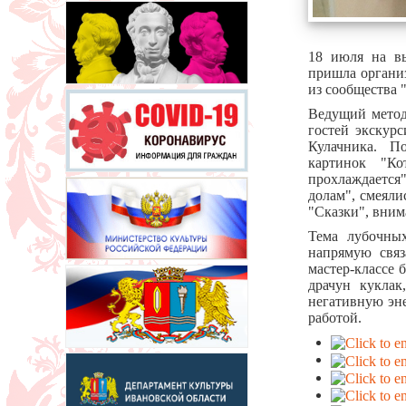
18 июля на вы
пришла органи
из сообщества 
Ведущий метод
гостей экскур
Кулачника. П
картинок "Ко
прохлаждается
долам", смеяли
"Сказки", вним
Тема лубочных
напрямую свя
мастер-классе 
драчун куклак
негативную эн
работой.