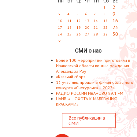
Пн
Вт
Ср
Чт
Пт
Сб
Вс
2
1
9
3
4
5
6
7
8
16
10
11
12
13
14
15
23
17
18
19
20
21
22
30
24
25
26
27
28
29
31
СМИ о нас
Более 100 мероприятий приготовили в
Ивановской области ко дню рождения
Александра Роу
«Казачий сбор»
13 участниц прошли в финал областного
конкурса «Снегурочка – 2022»
РАДИО РОССИИ ИВАНОВО 89.1 FM
НАИВ. «... ОХОТА К МАЛЕВАНИЮ
КРАСКАМИ».
Все публикации в
СМИ