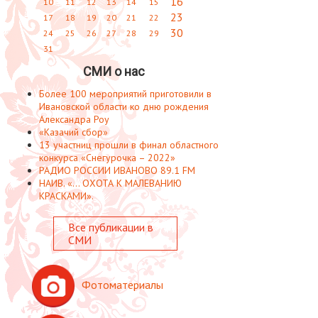
16
10
11
12
13
14
15
23
17
18
19
20
21
22
30
24
25
26
27
28
29
31
СМИ о нас
Более 100 мероприятий приготовили в
Ивановской области ко дню рождения
Александра Роу
«Казачий сбор»
13 участниц прошли в финал областного
конкурса «Снегурочка – 2022»
РАДИО РОССИИ ИВАНОВО 89.1 FM
НАИВ. «... ОХОТА К МАЛЕВАНИЮ
КРАСКАМИ».
Все публикации в
СМИ
Фотоматериалы