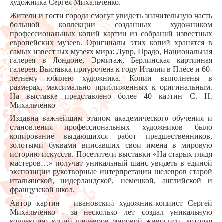
художника Сергея Михальченко.
Жители и гости города смогут увидеть значительную часть
большой коллекции созданных художником
профессиональных копий картин из собраний известных
европейских музеев. Оригиналы этих копий хранятся в
самых известных музеях мира: Лувр, Прадо, Национальная
галерея в Лондоне, Эрмитаж, Берлинская картинная
галерея. Выставка приурочена к году Италии в Плёсе и 60-
летнему юбилею художника. Копии выполнены в
размерах, максимально приближенных к оригинальным.
На выставке представлено более 40 картин С. Н.
Михальченко.
Издавна важнейшим этапом академического обучения и
становления профессиональных художников было
копирование выдающихся работ предшественников,
золотыми буквами вписавших свои имена в мировую
историю искусств. Посетители выставки «На старых глядя
мастеров…» получат уникальный шанс увидеть в единой
экспозиции рукотворные интерпретации шедевров старой
итальянской, нидерландской, немецкой, английской и
французской школ.
Автор картин – ивановский художник-копиист Сергей
Михальченко - за несколько лет создал уникальную
коллекцию копий шедевров мировой живописи, которая