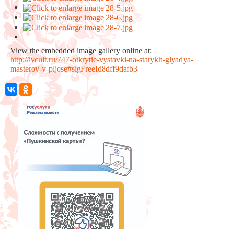
View the embedded image gallery online at:
http://ivcult.ru/747-otkrytie-vystavki-na-starykh-glyadya-
masterov-v-pljose#sigFreeId8dff9dafb3