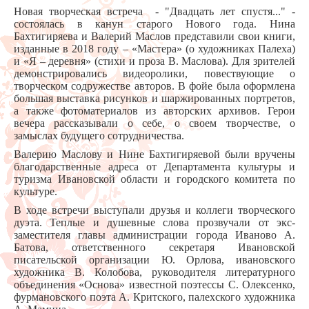
Новая творческая встреча - "Двадцать лет спустя..." -
состоялась в канун старого Нового года. Нина
Бахтигиряева и Валерий Маслов представили свои книги,
изданные в 2018 году – «Мастера» (о художниках Палеха)
и «Я – деревня» (стихи и проза В. Маслова). Для зрителей
демонстрировались видеоролики, повествующие о
творческом содружестве авторов. В фойе была оформлена
большая выставка рисунков и шаржированных портретов,
а также фотоматериалов из авторских архивов. Герои
вечера рассказывали о себе, о своем творчестве, о
замыслах будущего сотрудничества.
Валерию Маслову и Нине Бахтигиряевой были вручены
благодарственные адреса от Департамента культуры и
туризма Ивановской области и городского комитета по
культуре.
В ходе встречи выступали друзья и коллеги творческого
дуэта. Теплые и душевные слова прозвучали от экс-
заместителя главы администрации города Иваново А.
Батова, ответственного секретаря Ивановской
писательской организации Ю. Орлова, ивановского
художника В. Колобова, руководителя литературного
объединения «Основа» известной поэтессы С. Олексенко,
фурмановского поэта А. Критского, палехского художника