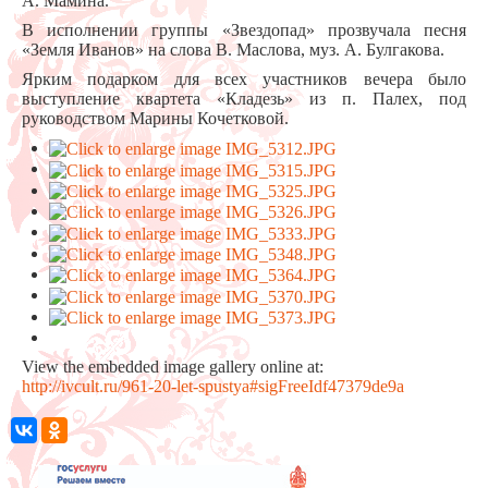
А. Мамина.
В исполнении группы «Звездопад» прозвучала песня
«Земля Иванов» на слова В. Маслова, муз. А. Булгакова.
Ярким подарком для всех участников вечера было
выступление квартета «Кладезь» из п. Палех, под
руководством Марины Кочетковой.
View the embedded image gallery online at:
http://ivcult.ru/961-20-let-spustya#sigFreeIdf47379de9a