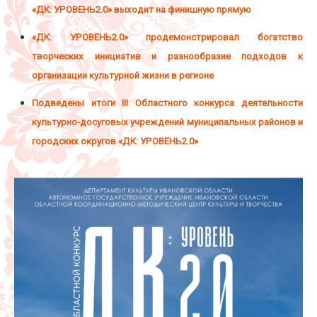
«ДК: УРОВЕНЬ2.0» выходит на финишную прямую
«ДК: УРОВЕНЬ2.0» продемонстрировал богатство
творческих инициатив и разнообразие подходов к
организации культурной жизни в регионе
Подведены итоги III Областного конкурса деятельности
культурно-досуговых учреждений муниципальных районов и
городских округов «ДК: УРОВЕНЬ2.0»