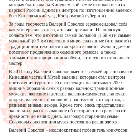
которая бытовала на Кинешемской земле испокон века (в
царской России одним из центров по изготовлению валенок
был Кинешемский уезд Костромской губернии).
За годы творчества Валерий Соколов зарекомендовал себя
как мастер своего дела, а также прославил Ивановскую
область тем, что изготовил самый большой (1.68 м) и самый
маленький (0.9 мм) валенки в мире, свалянные (что важно) 
традиционной технологии мокрого валяния. Жена и дочери
помогают продвижению семейного ремесла, а также
занимаются декорированием обуви, которую изготавливает
мастер.
В 2011 году Валерий Соколов вместе с семьёй организовал 
Кинешме частный Музей валенка, который стал центром
притяжения туристов. Его коллекция насчитывает 200 с
лишним образцов самых разных валенок: традиционные
мужские, женские и детские валенки-самокатки, тапочки,
опорки, валенки с подошвой, с застёжкой, с отворотом, с
разными видами декора. Кроме того, здесь представлены
экспонаты, рассказывающие об истории этого ремесла от
древности до наших дней. Благодаря стараниям семьи
Соколовых экспозиция музея постоянно расширяется.
Валерий Соколов – неоднократный победитель конкурсов