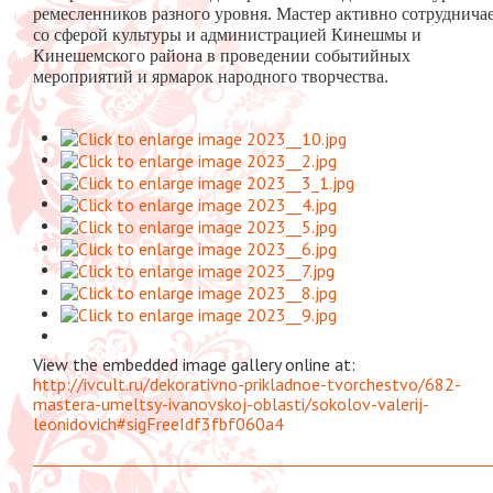
ремесленников разного уровня. Мастер активно сотруднича
со сферой культуры и администрацией Кинешмы и
Кинешемского района в проведении событийных
мероприятий и ярмарок народного творчества.
View the embedded image gallery online at:
http://ivcult.ru/dekorativno-prikladnoe-tvorchestvo/682-
mastera-umeltsy-ivanovskoj-oblasti/sokolov-valerij-
leonidovich#sigFreeIdf3fbf060a4