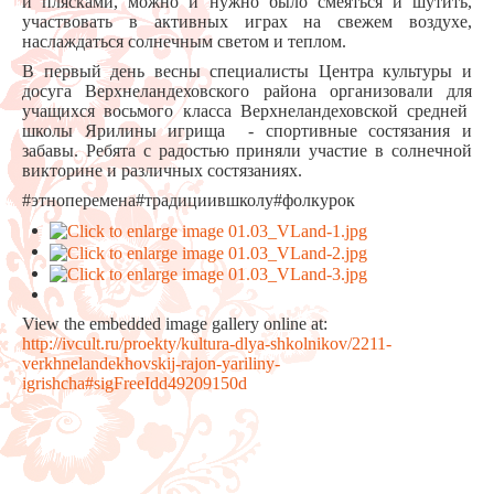
и плясками, можно и нужно было смеяться и шутить,
участвовать в активных играх на свежем воздухе,
наслаждаться солнечным светом и теплом.
В первый день весны специалисты Центра культуры и
досуга Верхнеландеховского района организовали для
учащихся восьмого класса Верхнеландеховской средней
школы Ярилины игрища - спортивные состязания и
забавы. Ребята с радостью приняли участие в солнечной
викторине и различных состязаниях.
#этноперемена#традициившколу#фолкурок
View the embedded image gallery online at:
http://ivcult.ru/proekty/kultura-dlya-shkolnikov/2211-
verkhnelandekhovskij-rajon-yariliny-
igrishcha#sigFreeIdd49209150d