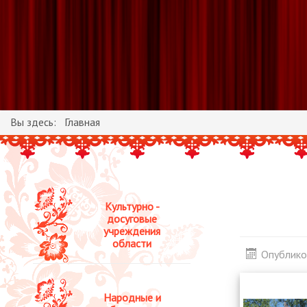
Вы здесь:
Главная
Культурно -
досуговые
учреждения
области
Опублико
Народные и