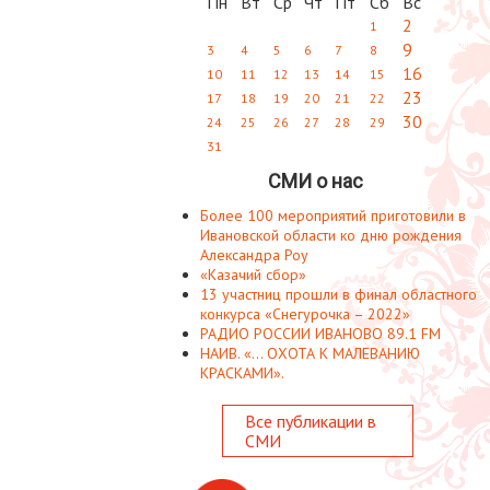
Пн
Вт
Ср
Чт
Пт
Сб
Вс
2
1
9
3
4
5
6
7
8
16
10
11
12
13
14
15
23
17
18
19
20
21
22
30
24
25
26
27
28
29
31
СМИ о нас
Более 100 мероприятий приготовили в
Ивановской области ко дню рождения
Александра Роу
«Казачий сбор»
13 участниц прошли в финал областного
конкурса «Снегурочка – 2022»
РАДИО РОССИИ ИВАНОВО 89.1 FM
НАИВ. «... ОХОТА К МАЛЕВАНИЮ
КРАСКАМИ».
Все публикации в
СМИ