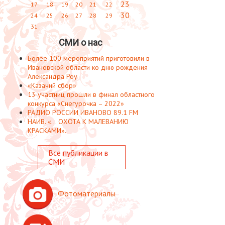
23
17
18
19
20
21
22
30
24
25
26
27
28
29
31
СМИ о нас
Более 100 мероприятий приготовили в
Ивановской области ко дню рождения
Александра Роу
«Казачий сбор»
13 участниц прошли в финал областного
конкурса «Снегурочка – 2022»
РАДИО РОССИИ ИВАНОВО 89.1 FM
НАИВ. «... ОХОТА К МАЛЕВАНИЮ
КРАСКАМИ».
Все публикации в
СМИ
Фотоматериалы